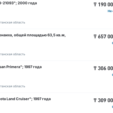
-21093"; 2000 года
₸
190 0
Не 
танская область
онаиха, общей площадью 63,5 кв.м,
₸
657 0
танская область
n Primera"; 1997 года
₸
306 0
танская область
a Land Cruiser"; 1997 года
₸
309 0