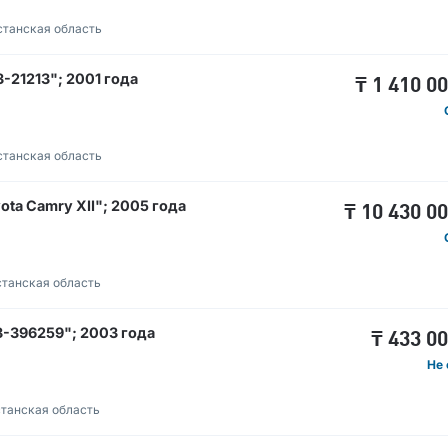
станская область
21213"; 2001 года
₸
1 410 0
станская область
a Camry XII"; 2005 года
₸
10 430 0
танская область
-396259"; 2003 года
₸
433 0
Не 
танская область