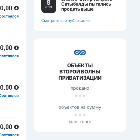
8
Сатыбалды пытались
апр
00,00
продать выше
себестоимости.
состоялся
Смотреть все публикации
00,00
состоялся
ОБЪЕКТЫ
ВТОРОЙ ВОЛНЫ
ПРИВАТИЗАЦИИ
00,00
продано
Состоялся
объектов на сумму
млн. тенге
00,00
Состоялся