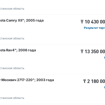
станская область
a Camry XII"; 2005 года
₸
10 430 0
Результат тор
станская область
ta Rav4"; 2006 года
₸
13 350 0
станская область
Москвич 2717-220"; 2003 года
₸
2 180 0
станская область