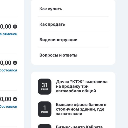
Как купить
Как продать
00,00
га отменен
Видеоинструкции
Вопросы и ответы
00,00
Состоялся
Дочка "КТЖ" выставила
31
на продажу три
июл
автомобиля общей
стоимостью более 270
00,00
млн тенге
Бывшие офисы банков в
1
Состоялся
столичном здании, где
июн
захватывали
заложников, выставили
на торги.
Бизнес-центр Кайрата