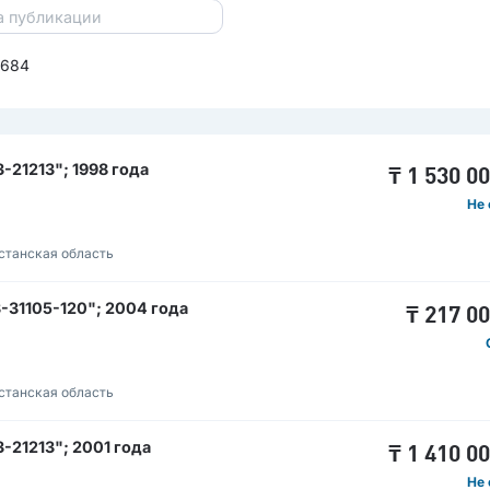
8684
21213"; 1998 года
₸
1 530 0
Не 
станская область
31105-120"; 2004 года
₸
217 0
станская область
21213"; 2001 года
₸
1 410 0
Не 