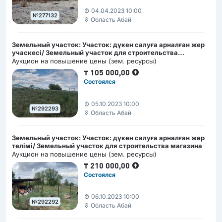
04.04.2023 10:00
№277132
Область Абай
Земельный участок: Участок: дүкен салуға арналған жер
учаскесі/ Земельный участок для строительства
магазина
Аукцион на повышение цены (зем. ресурсы)
₸
105 000,00
Состоялся
05.10.2023 10:00
№292293
Область Абай
Земельный участок: Участок: дүкен салуға арналған жер
телімі/ Земельный участок для строительства магазина
Аукцион на повышение цены (зем. ресурсы)
₸
210 000,00
Состоялся
06.10.2023 10:00
№292292
Область Абай