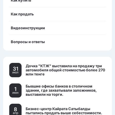
Как купить
Как продать
Видеоинструкции
Вопросы и ответы
Дочка "КТЖ" выставила на продажу три
31
автомобиля общей стоимостью более 270
июл
млн тенге
Бывшие офисы банков в столичном
1
здании, где захватывали заложников,
июн
выставили на торги.
8
Бизнес-центр Кайрата Сатыбалды
пытались продать выше себестоимости.
апр