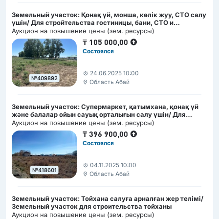
Земельный участок: Қонақ үй, монша, көлік жуу, СТО салу
үшін/ Для стройтельства гостиницы, бани, СТО и
автомойки
Аукцион на повышение цены (зем. ресурсы)
₸
105 000,00
Состоялся
24.06.2025 10:00
№409892
Область Абай
Земельный участок: Супермаркет, қатымхана, қонақ үй
және балалар ойын сауық орталығын салу үшін/ Для
стройтельства супермаркета, гостиницы, катымханы,
Аукцион на повышение цены (зем. ресурсы)
детского игрового центра
₸
396 900,00
Состоялся
04.11.2025 10:00
№418601
Область Абай
Земельный участок: Тойхана салуға арналған жер телімі/
Земельный участок для строительства тойханы
Аукцион на повышение цены (зем. ресурсы)