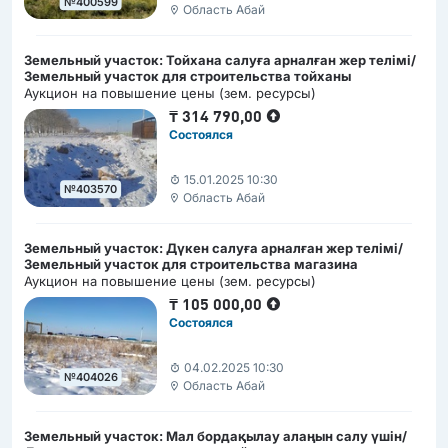
№400599
Область Абай
Земельный участок: Тойхана салуға арналған жер телімі/
Земельный участок для строительства тойханы
Аукцион на повышение цены (зем. ресурсы)
₸
314 790,00
Состоялся
15.01.2025 10:30
№403570
Область Абай
Земельный участок: Дүкен салуға арналған жер телімі/
Земельный участок для строительства магазина
Аукцион на повышение цены (зем. ресурсы)
₸
105 000,00
Состоялся
04.02.2025 10:30
№404026
Область Абай
Земельный участок: Мал бордақылау алаңын салу үшін/