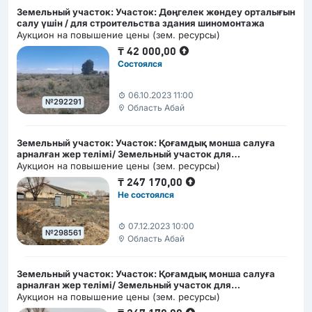
Земельный участок: Участок: Дөңгелек жөндеу орталығын
салу үшін / для строительства здания шиномонтажа
Аукцион на повышение цены (зем. ресурсы)
₸
42 000,00
Состоялся
06.10.2023 11:00
№292291
Область Абай
Земельный участок: Участок: Қоғамдық монша салуға
арналған жер телімі/ Земельный участок для
строительство общественной бани
Аукцион на повышение цены (зем. ресурсы)
₸
247 170,00
Не состоялся
07.12.2023 10:00
№298561
Область Абай
Земельный участок: Участок: Қоғамдық монша салуға
арналған жер телімі/ Земельный участок для
строительство общественной бани
Аукцион на повышение цены (зем. ресурсы)