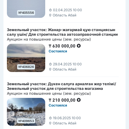
02.04.2025 10:00
№405556
Область Абай
Земельный участок: Жанар-жағармай құю станциясын
салу үшін/ Для строительства автозаправочной станции
Аукцион на повышение цены (зем. ресурсы)
₸
630 000,00
Состоялся
29.04.2025 10:00
№406826
Область Абай
Земельный участок: Дүкен салуға арналған жер телімі/
Земельный участок для строительства магазина
Аукцион на повышение цены (зем. ресурсы)
₸
210 000,00
Состоялся
19.06.2025 10:00
№409653
Область Абай