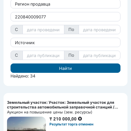
Регион продавца
С
По
Источник
С
По
Найдено: 34
Земельный участок: Участок: Земельный участок для
строительства автомобильной заправочной станций /
Автомобильге жанармай құю станциясын салуға арналған
Аукцион на повышение цены (зем. ресурсы)
жер учаскесі;
₸
210 000,00
Результат торга отменен