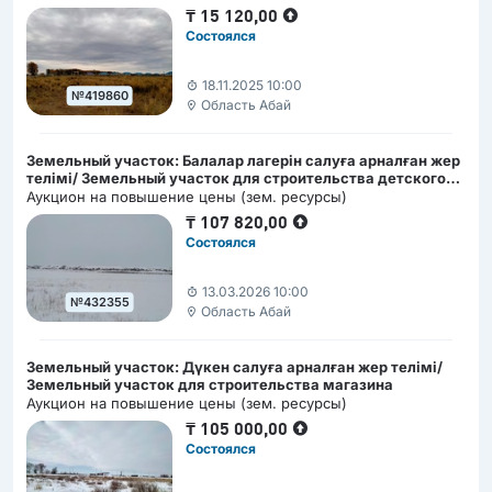
₸
15 120,00
Состоялся
18.11.2025 10:00
№419860
Область Абай
Земельный участок: Балалар лагерін салуға арналған жер
телімі/ Земельный участок для строительства детского
лагеря
Аукцион на повышение цены (зем. ресурсы)
₸
107 820,00
Состоялся
13.03.2026 10:00
№432355
Область Абай
Земельный участок: Дүкен салуға арналған жер телімі/
Земельный участок для строительства магазина
Аукцион на повышение цены (зем. ресурсы)
₸
105 000,00
Состоялся