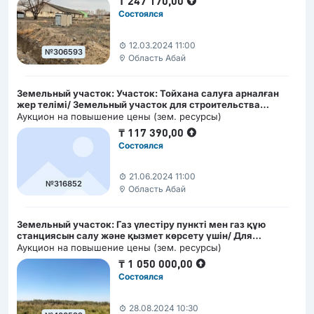
₸
247 170,00
Состоялся
12.03.2024 11:00
№306593
Область Абай
Земельный участок: Участок: Тойхана салуға арналған
жер телімі/ Земельный участок для строительства
тойханы
Аукцион на повышение цены (зем. ресурсы)
₸
117 390,00
Состоялся
21.06.2024 11:00
№316852
Область Абай
Земельный участок: Газ үлестіру пункті мен газ құю
станциясын салу және қызмет көрсету үшін/ Для
строительства и обслуживание газораспределительного
Аукцион на повышение цены (зем. ресурсы)
пункта и автогазозаправочной станции
₸
1 050 000,00
Состоялся
28.08.2024 10:30