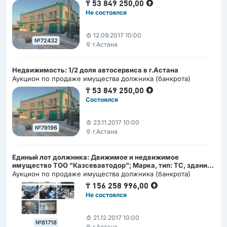
₸
53 849 250,00
Не состоялся
12.09.2017 10:00
№72432
г.Астана
Недвижимость: 1/2 доля автосервиса в г.Астана
Аукцион по продаже имущества должника (банкрота)
₸
53 849 250,00
Состоялся
23.11.2017 10:00
№79196
г.Астана
Единый лот должника: Движимое и недвижимое
имущество ТОО "Казсевавтодор"; Марка, тип: ТС, здания
и земельные участки
Аукцион по продаже имущества должника (банкрота)
₸
156 258 996,00
Не состоялся
21.12.2017 10:00
№81718
г.Астана