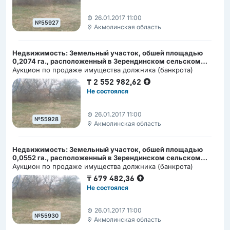
26.01.2017 11:00
№55927
Акмолинская область
Недвижимость: Земельный участок, обшей площадью
0,2074 га., расположенный в Зерендинском сельском
округе Акмолинской области
Аукцион по продаже имущества должника (банкрота)
₸
2 552 982,62
Не состоялся
26.01.2017 11:00
№55928
Акмолинская область
Недвижимость: Земельный участок, обшей площадью
0,0552 га., расположенный в Зерендинском сельском
округе Акмолинской области
Аукцион по продаже имущества должника (банкрота)
₸
679 482,36
Не состоялся
26.01.2017 11:00
№55930
Акмолинская область