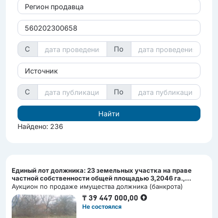
Регион продавца
С
По
Источник
С
По
Найдено: 236
Единый лот должника: 23 земельных участка на праве
частной собственности общей площадью 3,2046 га.,
расположенных в Зерендинском сельском округе
Аукцион по продаже имущества должника (банкрота)
Акмолинской области; Марка, тип: Земельные участки
₸
39 447 000,00
Не состоялся