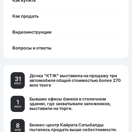
Как купить
Как продать
Видеоинструкции
Вопросы и ответы
Дочка "КТЖ" выставила на продажу три
31
автомобиля общей стоимостью более 270
июл
млн тенге
Бывшие офисы банков в столичном
1
здании, где захватывали заложников,
июн
выставили на торги.
8
Бизнес-центр Кайрата Сатыбалды
пытались продать выше себестоимости.
апр