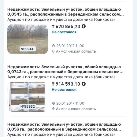
Недвижимость: Земельный участок, обшей площадью
0,0545 га., расположенный в Зерендинском сельском
округе Акмолинской области
Аукцион по продаже имущества должника (банкрота)
₸
670 865,73
Не состоялся
26.01.2017 11:00
№55931
Акмолинская область
Недвижимость: Земельный участок, обшей площадью
0,0743 га., расположенный в Зерендинском сельском
округе Акмолинской области
Аукцион по продаже имущества должника (банкрота)
₸
914 593,10
Не состоялся
26.01.2017 11:00
№55932
Акмолинская область
Недвижимость: Земельный участок, обшей площадью
0,056 га., расположенный в Зерендинском сельском
округе Акмолинской области
Аукцион по продаже имущества должника (банкрота)