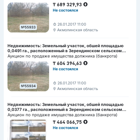
₸
689 329,93
Не состоялся
26.01.2017 11:00
№55933
Акмолинская область
Недвижимость: Земельный участок, обшей площадью
0,0491 га., расположенный в Зерендинском сельском
округе Акмолинской области
Аукцион по продаже имущества должника (банкрота)
₸
604 394,63
Не состоялся
26.01.2017 11:00
№55934
Акмолинская область
Недвижимость: Земельный участок, обшей площадью
0,0377 га., расположенный в Зерендинском сельском
округе Акмолинской области
Аукцион по продаже имущества должника (банкрота)
₸
464 066,75
Не состоялся