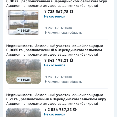
0,06 га., расположенный в Зерендинском сельском округе
Акмолинской области
Аукцион по продаже имущества должника (банкрота)
₸
738 567,78
Не состоялся
26.01.2017 11:00
№55925
Акмолинская область
Недвижимость: Земельный участок, обшей площадью
0,0685 га., расположенный в Зерендинском сельском
округе Акмолинской области
Аукцион по продаже имущества должника (банкрота)
₸
843 198,21
Не состоялся
26.01.2017 11:00
№55926
Акмолинская область
Недвижимость: Земельный участок, обшей площадью
0,21 га., расположенный в Зерендинском сельском округе
Акмолинской области
Аукцион по продаже имущества должника (банкрота)
₸
2 584 987,23
Не состоялся