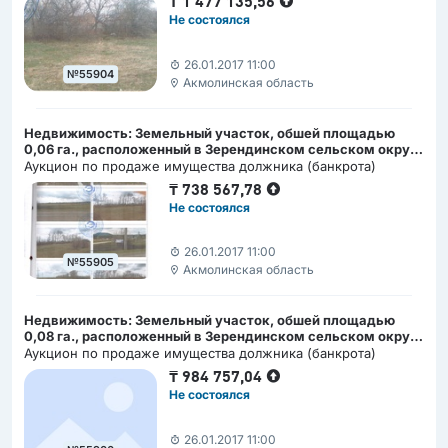
₸
1 477 135,56
Не состоялся
26.01.2017 11:00
№55904
Акмолинская область
Недвижимость: Земельный участок, обшей площадью
0,06 га., расположенный в Зерендинском сельском округе
Акмолинской области
Аукцион по продаже имущества должника (банкрота)
₸
738 567,78
Не состоялся
26.01.2017 11:00
№55905
Акмолинская область
Недвижимость: Земельный участок, обшей площадью
0,08 га., расположенный в Зерендинском сельском округе
Акмолинской области
Аукцион по продаже имущества должника (банкрота)
₸
984 757,04
Не состоялся
26.01.2017 11:00