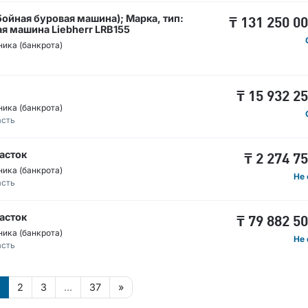
бойная буровая машина); Марка, тип:
₸
131 250 0
я машина Liebherr LRB155
ика (банкрота)
₸
15 932 2
ика (банкрота)
асть
асток
₸
2 274 7
ика (банкрота)
Не 
асть
асток
₸
79 882 5
ика (банкрота)
Не 
асть
2
3
...
37
»