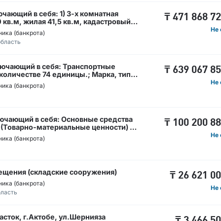
чающий в себя: 1) 3-х комнатная
₸
471 868 7
кв.м, жилая 41,5 кв.м, кадастровый
изводственная база с прилегающим
Не 
ика (банкрота)
ощадью 2,8050 га, кадастровый
область
твенная база с земельным участком
дастровый №13:202:007:129 4)
щадью 7,3200 га, кадастровый
лючающий в себя: Транспортные
:176:ЖД 5) Земельный участок общей
₸
639 067 8
 количестве 74 единицы.; Марка, тип:
 №04:066:001:167; Марка, тип: -
Не 
ика (банкрота)
ючающий в себя: Основные средства
₸
100 200 8
 (Товарно-материальные ценности) в
 тип: -
Не 
ика (банкрота)
щения (складские сооружения)
₸
26 621 0
ика (банкрота)
Не 
бласть
сток, г.Актобе, ул.Шернияза
₸
3 466 5