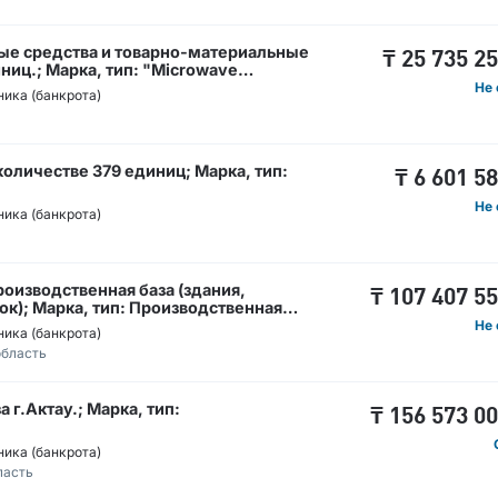
ые средства и товарно-материальные
₸
25 735 2
ниц.; Марка, тип: "Microwave
Не 
ика (банкрота)
оличестве 379 единиц; Марка, тип:
₸
6 601 5
Не 
ика (банкрота)
роизводственная база (здания,
₸
107 407 5
к); Марка, тип: Производственная
Не 
ика (банкрота)
область
 г.Актау.; Марка, тип:
₸
156 573 0
ика (банкрота)
ласть