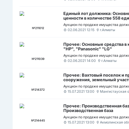
Единый лот должника: Основн
ценности в количестве 558 еди
oven","Ruibao", "Unox"
Аукцион по продаже имущества должн
№211012
02.06.2021 12:15
г.Алматы
Прочее: Основные средства в к
"HP", "Panasonic" "LG"
Аукцион по продаже имущества должн
№211039
02.06.2021 14:00
г.Алматы
Прочее: Вахтовый поселок и п
сооружения, земельный участо
база
Аукцион по продаже имущества должн
№214372
15.07.2021 13:00
Мангистауская 
Прочее: Производственная база
Производственная база
Аукцион по продаже имущества должн
№214445
15.07.2021 13:00
Акмолинская об