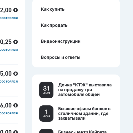
Как купить
22,00
состоялся
Как продать
Видеоинструкции
50,25
состоялся
Вопросы и ответы
85,00
состоялся
Дочка "КТЖ" выставила
31
на продажу три
июл
автомобиля общей
стоимостью более 270
млн тенге
06,00
Бывшие офисы банков в
1
столичном здании, где
состоялся
июн
захватывали
заложников, выставили
на торги.
Бизнес-центр Кайрата
00,00