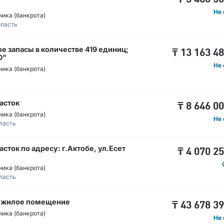
Не 
ика (банкрота)
бласть
 запасы в количестве 419 единиц;
₸
13 163 4
D"
Не 
ика (банкрота)
асток
₸
8 646 0
ика (банкрота)
Не 
ласть
ток по адресу: г.Актобе, ул.Есет
₸
4 070 2
ика (банкрота)
ласть
ежилое помещение
₸
43 678 3
ика (банкрота)
Не 