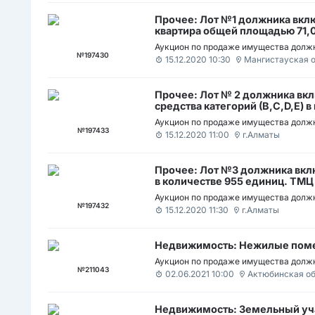
Прочее: Лот №1 должника вклю
квартира общей площадью 71,0 
№04:066:013:659:38:13 2) Про
Аукцион по продаже имущества должн
земельным участком общей пл
№197430
15.12.2020 10:30
Мангистауская 
№13:200:075:237 3) Производс
общей площадью 2,6000 га, ка
Земельный участок общей пло
Прочее: Лот № 2 должника вк
№04:066:001:176; 04:066:001
средства категорий (В,C,D,E) в
площадью 0,18 га, кадастровый
-
Аукцион по продаже имущества должн
№197433
15.12.2020 11:00
г.Алматы
Прочее: Лот №3 должника вкл
в количестве 955 единиц. ТМЦ
количестве 942 единиц.; Марка,
Аукцион по продаже имущества должн
№197432
15.12.2020 11:30
г.Алматы
Недвижимость: Нежилые поме
Аукцион по продаже имущества должн
№211043
02.06.2021 10:00
Актюбинская о
Недвижимость: Земельный уча