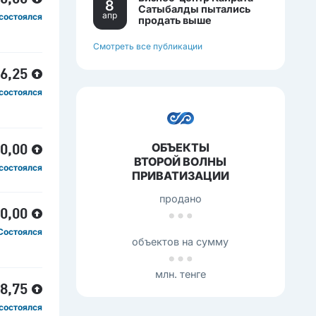
8
Сатыбалды пытались
апр
состоялся
продать выше
себестоимости.
Смотреть все публикации
86,25
состоялся
ОБЪЕКТЫ
00,00
ВТОРОЙ ВОЛНЫ
состоялся
ПРИВАТИЗАЦИИ
продано
50,00
Состоялся
объектов на сумму
млн. тенге
98,75
состоялся