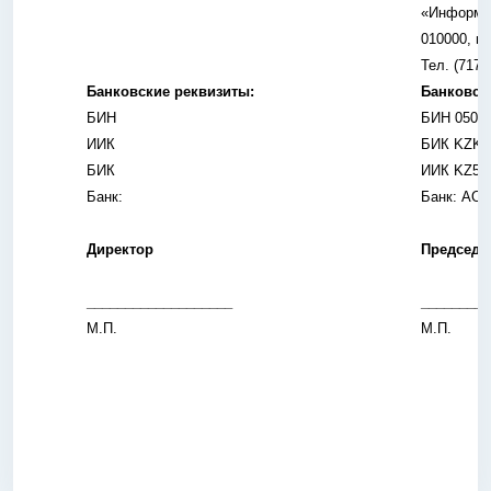
«Информац
010000, г.
Тел. (7172
Банковские реквизиты:
Банковск
БИН
БИН 0505
ИИК
БИК
KZK
БИК
ИИК
KZ52 
Банк:
Банк: АО 
Директор
Председа
___________________
________
М.П.
М.П.