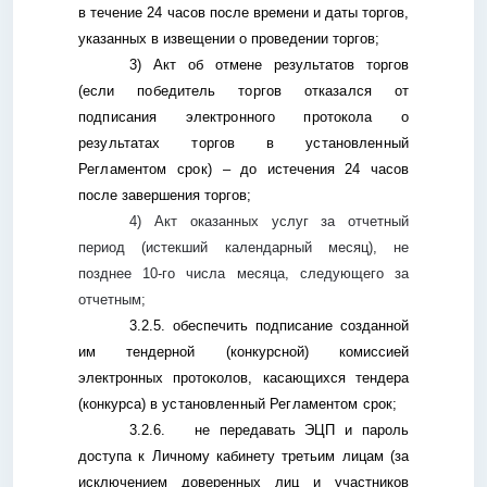
в
течение 24 часов после времени и даты торгов,
указанных в извещении о проведении торгов
;
3) Акт об отмене результатов торгов
(
если победитель торгов отказался от
подписания электронного протокола о
результатах торгов в установленный
Регламентом срок) –
до истечения 24 часов
после завершения торгов;
4) Акт оказанных услуг за отчетный
период (истекший календарный месяц), не
позднее 10-го числа месяца, следующего за
отчетным;
3.2.5. обеспечить подписание созданной
им тендерной (конкурсной) комиссией
электронных протоколов, касающихся тендера
(конкурса)
в установленный Регламентом срок
;
3.2.6.
н
е передавать
ЭЦП и
пароль
доступа к
Личному
кабинету третьим лицам
(за
исключением доверенных лиц и участников