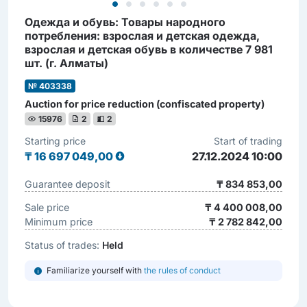
Одежда и обувь: Товары народного
потребления: взрослая и детская одежда,
взрослая и детская обувь в количестве 7 981
шт. (г. Алматы)
№ 403338
Auction for price reduction (confiscated property)
15976
2
2
Starting price
Start of trading
₸
16 697 049,00
27.12.2024 10:00
Guarantee deposit
₸ 834 853,00
Sale price
₸ 4 400 008,00
Minimum price
₸ 2 782 842,00
Status of trades:
Held
Familiarize yourself with
the rules of conduct