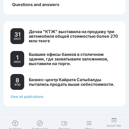
Questions and answers
Дочка "КТЖ" выставила на продажу три
31
автомобиля общей стоимостью более 270
июл
млн тенге
Бывшие офисы банков в столичном
1
здании, где захватывали заложников,
июн
выставили на торги.
8
Бизнес-центр Кайрата Сатыбалды
пытались продать выше себестоимости.
апр
View all publications
Install the
Auctions
Auction hall
Balance
Menu