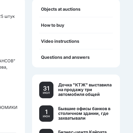
Objects at auctions
25 штук
How to buy
Video instructions
Questions and answers
АНСОВ”
ева,
Дочка "КТЖ" выставила
31
на продажу три
июл
автомобиля общей
стоимостью более 270
млн тенге
ОНОМИКИ
Бывшие офисы банков в
1
столичном здании, где
июн
захватывали
заложников, выставили
на торги.
Бизнес-центр Кайрата