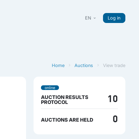
EN
Log in
Home
Auctions
View trade
online
AUCTION RESULTS
10
PROTOCOL
0
AUCTIONS ARE HELD