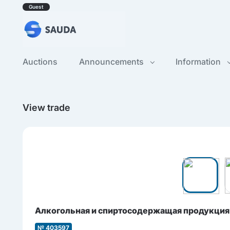
Guest
Auctions
Announcements
Information
View trade
Алкогольная и cпиртоcодержащая продукция
№ 403597