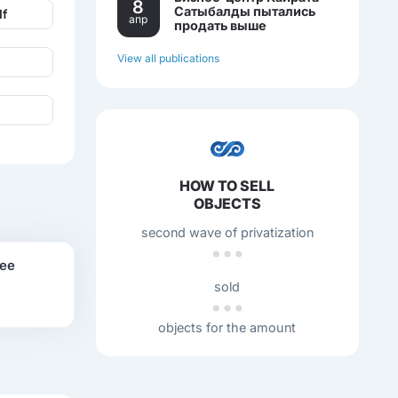
8
Сатыбалды пытались
f
апр
продать выше
себестоимости.
View all publications
HOW TO SELL
OBJECTS
second wave of privatization
нее
sold
objects for the amount