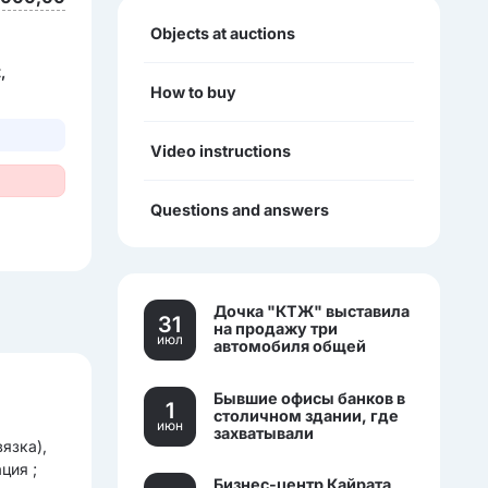
Objects at auctions
,
How to buy
Video instructions
Questions and answers
Дочка "КТЖ" выставила
31
на продажу три
июл
автомобиля общей
стоимостью более 270
млн тенге
Бывшие офисы банков в
1
столичном здании, где
июн
захватывали
язка),
заложников, выставили
на торги.
ция ;
Бизнес-центр Кайрата