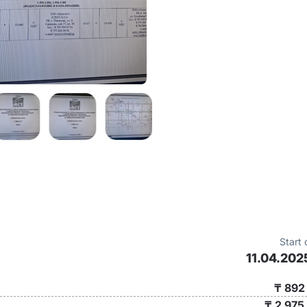
Start 
11.04.202
₸ 892
₸ 2 975