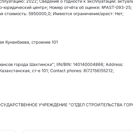
ксплуатацию: 2022; Сведения о годности к эксплуатации: актуаль
-юридический центр»; Номер отчёта об оценке: №AST-093-25;
ная стоимость: 5950000,0; Имеются ограничения/арест: Нет;
ая Кунанбаева, строение 101
нсов города Шахтинска"; IIN/BIN: 140140004866; Address:
Казахстанская, ст-е 101; Contact phones: 8(72156)55212;
е: ГОСУДАРСТВЕННОЕ УЧРЕЖДЕНИЕ "ОТДЕЛ СТРОИТЕЛЬСТВА ГО