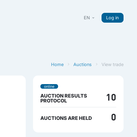
EN
Log in
Home
Auctions
View trade
online
AUCTION RESULTS
10
PROTOCOL
0
AUCTIONS ARE HELD