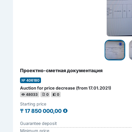
Проектно-сметная документация
№ 406180
Auction for price decrease (from 17.01.2021)
48033
0
0
Starting price
₸
17 850 000,00
Guarantee deposit
Minimum price