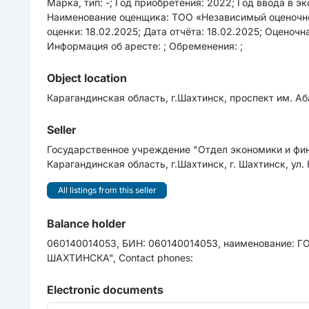
Марка, тип: -; Год приобретения: 2022; Год ввода в э
Наименование оценщика: ТОО «Независимый оценочно
оценки: 18.02.2025; Дата отчёта: 18.02.2025; Оценоч
Информация об аресте: ; Обременения: ;
Object location
Карагандинская область, г.Шахтинск, проспект им. Аб
Seller
Государственное учреждение "Отдел экономики и фина
Карагандинская область, г.Шахтинск, г. Шахтинск, ул. 
All listings from this seller
Balance holder
060140014053, БИН: 060140014053, наименовани
ШАХТИНСКА", Contact phones:
Electronic documents