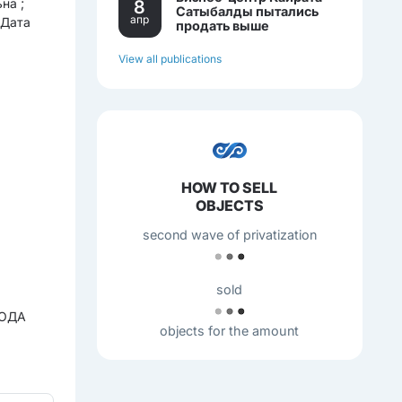
на ;
8
Сатыбалды пытались
апр
 Дата
продать выше
себестоимости.
View all publications
HOW TO SELL
OBJECTS
second wave of privatization
sold
РОДА
objects for the amount