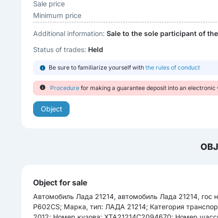
Sale price
Minimum price
Additional information:
Sale to the sole participant of th
Status of trades:
Held
Be sure to familiarize yourself with
the rules of conduct
Procedure
for making a guarantee deposit into an electronic 
Object
OBJ
Object for sale
Автомобиль Лада 21214, автомобиль Лада 21214, гос 
P602CS; Марка, тип: ЛАДА 21214; Категория транспорт
2012; Номер кузова: XTA21214C2094670; Номер шасси