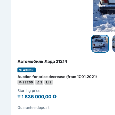
Автомобиль Лада 21214
№ 410398
Auction for price decrease (from 17.01.2021)
22266
2
2
Starting price
₸
1 836 000,00
Guarantee deposit