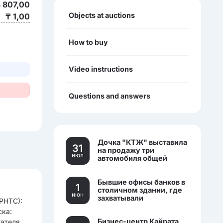
 807,00
Objects at auctions
₸ 1,00
How to buy
Video instructions
Questions and answers
Дочка "КТЖ" выставила
31
на продажу три
июл
автомобиля общей
стоимостью более 270
млн тенге
Бывшие офисы банков в
1
столичном здании, где
июн
захватывали
ГРНТС):
заложников, выставили
ска:
на торги.
Бизнес-центр Кайрата
гателя