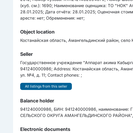
(куб. см.): 1690; Наименование оценщика: ТО "НОК" 
28.01.2025; Дата отчёта: 28.01.2025; Оценочная сто
аресте: нет; Обременения: нет;
Object location
Костанайская область, Амангельдинский район, село 
Seller
Государственное учреждение "Аппарат акима Кабыргин
941240000986; Address: Костанайская область, Аманге
ул. №4, д. 11; Contact phones: ;
All listings from this seller
Balance holder
941240000986, БИН: 941240000986, наименовани
СЕЛЬСКОГО ОКРУГА АМАНГЕЛЬДИНСКОГО РАЙОНА", C
Electronic documents