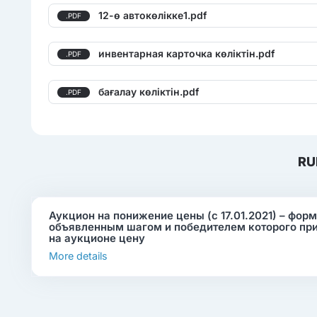
12-ө автокөлікке1.pdf
.PDF
инвентарная карточка көліктін.pdf
.PDF
бағалау көліктін.pdf
.PDF
RU
Аукцион на понижение цены (с 17.01.2021) – фор
объявленным шагом и победителем которого пр
на аукционе цену
More details