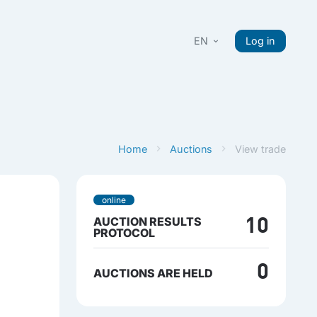
EN
Log in
Home
Auctions
View trade
online
AUCTION RESULTS
10
PROTOCOL
0
AUCTIONS ARE HELD