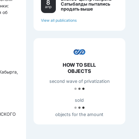
8
Сатыбалды пытались
нки:
апр
продать выше
я об
себестоимости.
View all publications
HOW TO SELL
OBJECTS
Кабырга,
second wave of privatization
sold
НСКОГО
objects for the amount