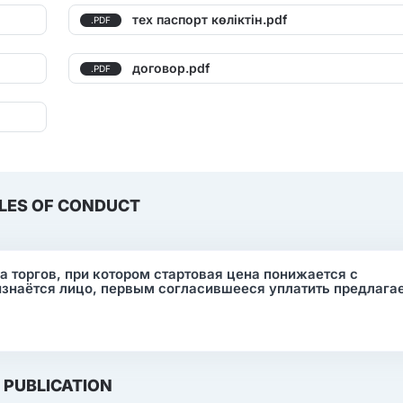
тех паспорт көліктін.pdf
.PDF
договор.pdf
.PDF
LES OF CONDUCT
ма торгов, при котором стартовая цена понижается с
изнаётся лицо, первым согласившееся уплатить предлаг
PUBLICATION