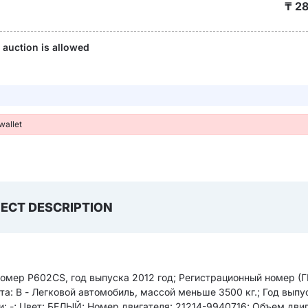
₸
28
e auction is allowed
wallet
ECT DESCRIPTION
номер P602CS, год выпуска 2012 год; Регистрационный номер (
а: B - Легковой автомобиль, массой меньше 3500 кг.; Год выпу
: -; Цвет: БЕЛЫЙ; Номер двигателя: 21214-9940716; Объем дви