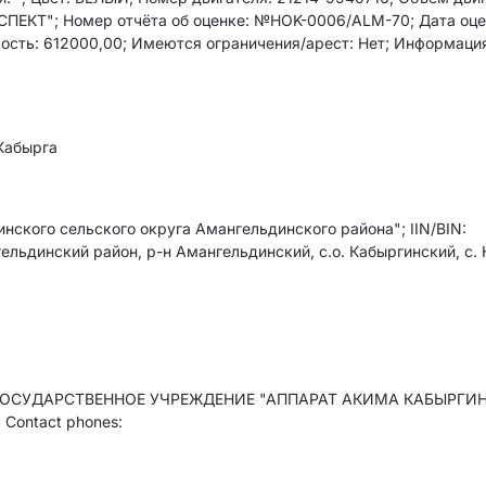
АСПЕКТ"; Номер отчёта об оценке: №HOK-0006/ALM-70; Дата оце
имость: 612000,00; Имеются ограничения/арест: Нет; Информаци
Кабырга
ского сельского округа Амангельдинского района"; IIN/BIN:
льдинский район, р-н Амангельдинский, с.о. Кабыргинский, с. 
е: ГОСУДАРСТВЕННОЕ УЧРЕЖДЕНИЕ "АППАРАТ АКИМА КАБЫРГИ
ontact phones: