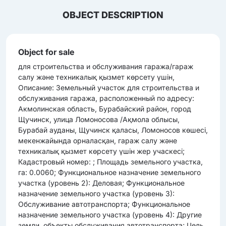
OBJECT DESCRIPTION
Object for sale
для строительства и обслуживания гаража/гараж
салу және техникалық қызмет көрсету үшін,
Описание: Земельный участок для строительства и
обслуживания гаража, расположенный по адресу:
Акмолинская область, Бурабайский район, город
Щучинск, улица Ломоносова /Ақмола облысы,
Бурабай ауданы, Щучинск қаласы, Ломоносов көшесі,
мекенжайында орналасқан, гараж салу және
техникалық қызмет көрсету үшін жер учаскесі;
Кадастровый номер: ; Площадь земельного участка,
га: 0.0060; Функциональное назначение земельного
участка (уровень 2): Деловая; Функциональное
назначение земельного участка (уровень 3):
Обслуживание автотранспорта; Функциональное
назначение земельного участка (уровень 4): Другие
земли, объекты обслуживания автотранспорта; Цель