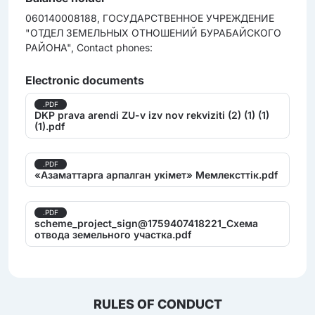
060140008188, ГОСУДАРСТВЕННОЕ УЧРЕЖДЕНИЕ
"ОТДЕЛ ЗЕМЕЛЬНЫХ ОТНОШЕНИЙ БУРАБАЙСКОГО
РАЙОНА", Contact phones:
Electronic documents
.PDF
DKP prava arendi ZU-v izv nov rekviziti (2) (1) (1)
(1).pdf
.PDF
«Азаматтарга арпалган укімет» Мемлексттік.pdf
.PDF
scheme_project_sign@1759407418221_Схема
отвода земельного участка.pdf
RULES OF CONDUCT