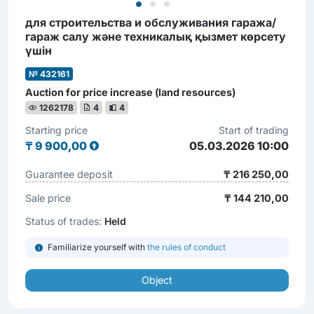
для строительства и обслуживания гаража/
гараж салу және техникалық қызмет көрсету
үшін
№ 432161
Auction for price increase (land resources)
1262178
4
4
Starting price
Start of trading
₸
9 900,00
05.03.2026 10:00
Guarantee deposit
₸ 216 250,00
Sale price
₸ 144 210,00
Status of trades:
Held
Familiarize yourself with
the rules of conduct
Object