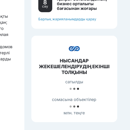
8
бизнес орталығы
,
сәу
бағасынан жоғары
бағамен сатылып
ақты
жатқан еді.
Барлық жарияланымдарды қарау
қан;
го
илая
 домов
терлі
тарды
НЫСАНДАР
ЖЕКЕШЕЛЕНДІРУДІҢ ЕКІНШІ
ТОЛҚЫНЫ
сатылды
сомасына объектілер
млн. теңге