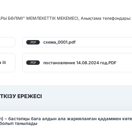
Ы БӨЛІМІ" МЕМЛЕКЕТТІК МЕКЕМЕСІ, Анықтама телефондары:
схема_0001.pdf
.PDF
ili
постановление 14.08.2024 год.PDF
.PDF
ТКІЗУ ЕРЕЖЕСІ
ап) – бастапқы баға алдын ала жарияланған қадаммен көте
 болып танылады