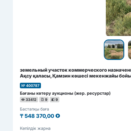
земельный участок коммерческого назначения
Ақсу қаласы, Қамзин көшесі мекенжайы бой
№ 400787
Бағаны көтеру аукционы (жер. ресурстар)
33412
9
9
Бастапқы баға
₸
548 370,00
Кепілдік жарна