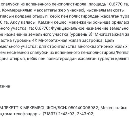
палубки из вспененного пенополистирола, площадь -0,6770 га
а. Коммерциялық мақсаттағы жер учаскесі, нысаналы мақсаты:
огиясын қолдана отырып, көбік пен полистиролдан жасалған тұр
70 га, Ақсу қаласы, Қамзин көшесі мекенжайы бойынша орналас
ого участка, га: 0.6770; Функциональное назначение земельно
ое назначение земельного участка (уровень 3): Многоэтажная ж
астка (уровень 4): Многоэтажная жилая застройка; Цель
земельного участка: для строительства многоквартирных жилых
ием несъемной опалубки из вспененного пенополистирола/Көппә
дана отырып, көбік пен полистиролдан жасалған тұрақты қалып
мзина
ЕКЕТТІК МЕКЕМЕСІ; ЖСН/БСН: 050140006982; Мекен-жайы:
ықтама телефондары: (71837) 2-43-03, 2-43-02;