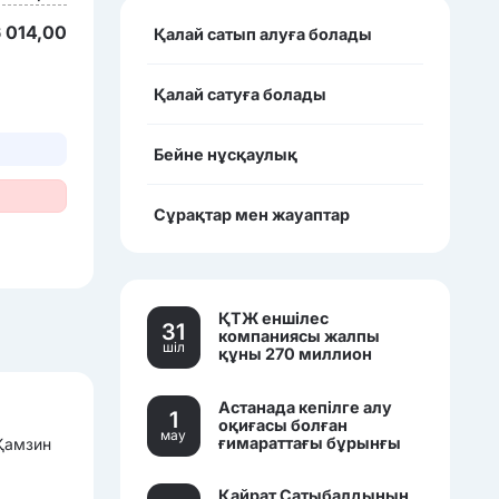
 014,00
Қалай сатып алуға болады
Қалай сатуға болады
Бейне нұсқаулық
Сұрақтар мен жауаптар
ҚТЖ еншілес
31
компаниясы жалпы
шiл
құны 270 миллион
теңгеден асатын үш
көлікті сатылымға
Астанада кепілге алу
қойды.
1
оқиғасы болған
мау
ғимараттағы бұрынғы
 Қамзин
банк кеңселері саудаға
шығарылды.
Қайрат Сатыбалдының