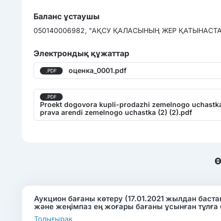
Баланс ұстаушы
050140006982, "АҚСУ ҚАЛАСЫНЫҢ ЖЕР ҚАТЫНАСТАР
Электрондық құжаттар
оценка_0001.pdf
.PDF
.PDF
Proekt dogovora kupli-prodazhi zemelnogo uchastka 
prava arendi zemelnogo uchastka (2) (2).pdf
Ө
Аукцион бағаны көтеру (17.01.2021 жылдан баст
және жеңімпаз ең жоғары бағаны ұсынған тұлға
Толығырақ