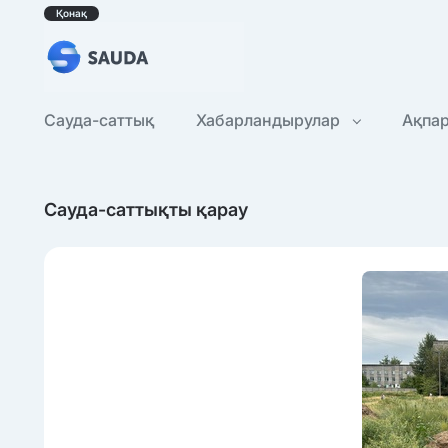
Қонақ
Сауда-саттық
Хабарландырулар
Ақпа
Сауда-саттықты қарау