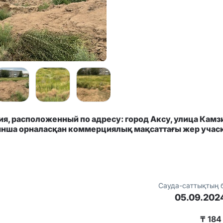
, расположенный по адресу: город Аксу, улица Камз
ынша орналасқан коммерциялық мақсаттағы жер учас
Сауда-саттықтың 
05.09.202
₸ 184