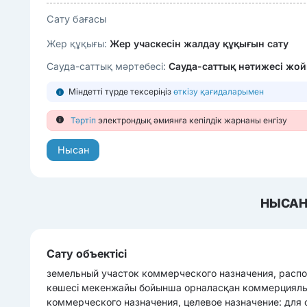
Сату бағасы
Жер құқығы:
Жер учаскесін жалдау құқығын сату
Сауда-саттық мәртебесі:
Сауда-саттық нәтижесі жо
Міндетті түрде тексеріңіз
өткізу қағидаларымен
Тәртіп
электрондық әмиянға кепілдік жарнаны енгізу
Нысан
НЫСАН
Сату объектісі
земельный участок коммерческого назначения, распо
көшесі мекенжайы бойынша орналасқан коммерциялық
коммерческого назначения, целевое назначение: для