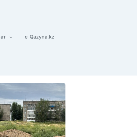
рат
e-Qazyna.kz