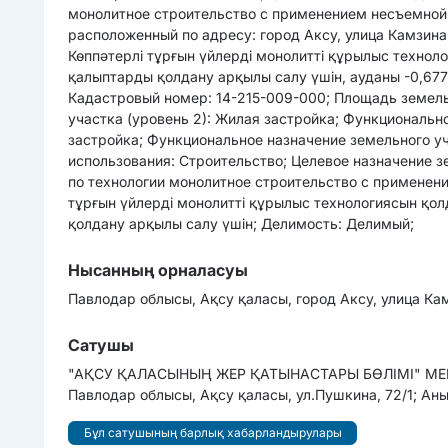
монолитное строительство с применением несъемной о
расположенный по адресу: город Аксу, улица Камзин
Көппәтерлі тұрғын үйлерді монолитті құрылыс технол
қалыптарды қолдану арқылы салу үшін, ауданы -0,67
Кадастровый номер: 14-215-009-000; Площадь земельн
участка (уровень 2): Жилая застройка; Функциональн
застройка; Функциональное назначение земельного уч
использования: Строительство; Целевое назначение 
по технологии монолитное строительство с применен
тұрғын үйлерді монолитті құрылыс технологиясын қол
қолдану арқылы салу үшін; Делимость: Делимый;
Нысанның орналасуы
Павлодар облысы, Ақсу қаласы, город Аксу, улица Ка
Сатушы
"АҚСУ ҚАЛАСЫНЫҢ ЖЕР ҚАТЫНАСТАРЫ БӨЛІМІ" МЕМЛ
Павлодар облысы, Ақсу қаласы, ул.Пушкина, 72/1; Ан
Бұл сатушының барлық хабарландырулары