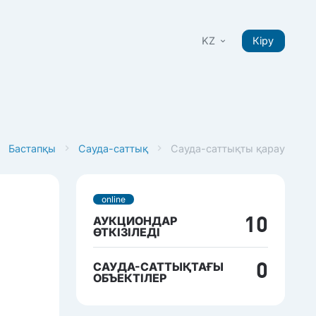
KZ
Кіру
Бастапқы
Сауда-саттық
Сауда-саттықты қарау
online
АУКЦИОНДАР
10
ӨТКІЗІЛЕДІ
САУДА-САТТЫҚТАҒЫ
0
ОБЪЕКТІЛЕР