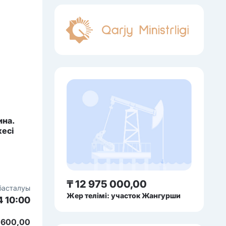
ина.
кесі
₸ 12 975 000,00
басталуы
Жер телімі: участок Жангурши
4 10:00
 600,00