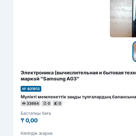
Электроника (вычиcлительная и бытовая техн
маркой "Samsung А03"
№ 401913
Мүлікті мемлекеттік заңды тұлғалардың балансына
33664
0
0
Бастапқы баға
₸
0,00
Кепілдік жарна