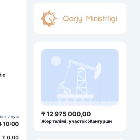
 с
₸ 12 975 000,00
басталуы
Жер телімі: участок Жангурши
4 10:00
₸ 0,00