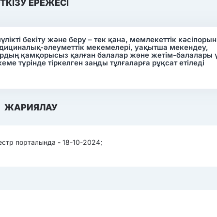
ТКІЗУ ЕРЕЖЕСІ
лікті бекіту және беру – тек қана, мемлекеттік кәсіпорын
медициналық-әлеуметтік мекемелері, уақытша мекендеу,
алардың қамқорысыз қалған балалар және жетім-балалары 
ме түрінде тіркелген заңды тұлғаларға рұқсат етіледі
ЖАРИЯЛАУ
стр порталында - 18-10-2024;