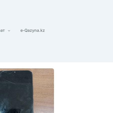
рат
e-Qazyna.kz