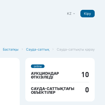
KZ
Кіру
Бастапқы
Сауда-саттық
Сауда-саттықты қарау
online
АУКЦИОНДАР
10
ӨТКІЗІЛЕДІ
САУДА-САТТЫҚТАҒЫ
0
ОБЪЕКТІЛЕР