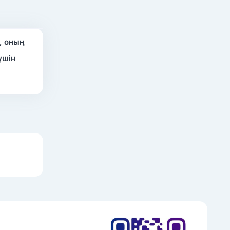
, оның
үшін