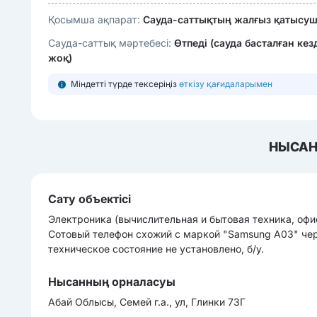
Қосымша ақпарат:
Сауда-саттықтың жалғыз қатысушы
Сауда-саттық мәртебесі:
Өтпеді (сауда басталған ке
жоқ)
Міндетті түрде тексеріңіз
өткізу қағидаларымен
НЫСАН
Сату объектісі
Электроника (вычиcлительная и бытовая техника, офи
Сотовый телефон схожий с маркой "Samsung А03" чер
техническое состояние не установлено, б/у.
Нысанның орналасуы
Абай Облысы, Семей г.а., ул, Глинки 73Г