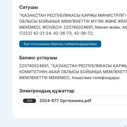
Сатушы
"ҚАЗАҚСТАН РЕСПУБЛИКАСЫ ҚАРЖЫ МИНИСТРЛІГІ 
ОБЛЫСЫ БОЙЫНША МЕМЛЕКЕТТІК МҮЛІК ЖӘНЕ ЖЕК
МЕКЕМЕСІ; ЖСН/БСН: 220740024691; Мекен-жайы: Абай
(7222) 42-21-24, 42-36-73, 42-36-72;
Бұл сатушының барлық хабарландырулары
Баланс ұстаушы
220740024691, "ҚАЗАҚСТАН РЕСПУБЛИКАСЫ ҚАРЖЫ
КОМИТЕТІНІҢ АБАЙ ОБЛЫСЫ БОЙЫНША МЕМЛЕКЕТТІ
МЕМЛЕКЕТТІК МЕКЕМЕСІ, Анықтама телефондары:
Электрондық құжаттар
2024-677 Оргтехника.pdf
.PDF