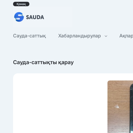
Қонақ
Сауда-саттық
Хабарландырулар
Ақпа
Сауда-саттықты қарау