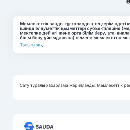
Ө
Мемлекеттік заңды тұлғалардың теңгеріміндегі мү
ішінде әлеуметтік қызметтері субъектілеріне (
мектепке дейінгі және орта білім беру, ата-ан
білім беру ұйымдарына) немесе мемлекеттік меке
Толығырақ
Сату туралы хабарлама жарияланды: Мемлекеттік рее