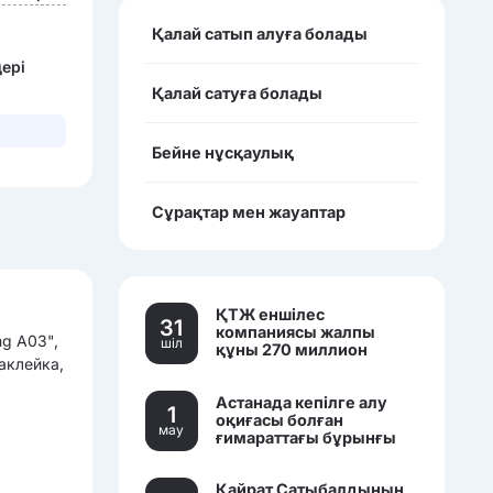
Қалай сатып алуға болады
дері
Қалай сатуға болады
Бейне нұсқаулық
Сұрақтар мен жауаптар
ҚТЖ еншілес
31
компаниясы жалпы
g А03",
шiл
құны 270 миллион
аклейка,
теңгеден асатын үш
көлікті сатылымға
Астанада кепілге алу
қойды.
1
оқиғасы болған
мау
ғимараттағы бұрынғы
банк кеңселері саудаға
шығарылды.
Қайрат Сатыбалдының