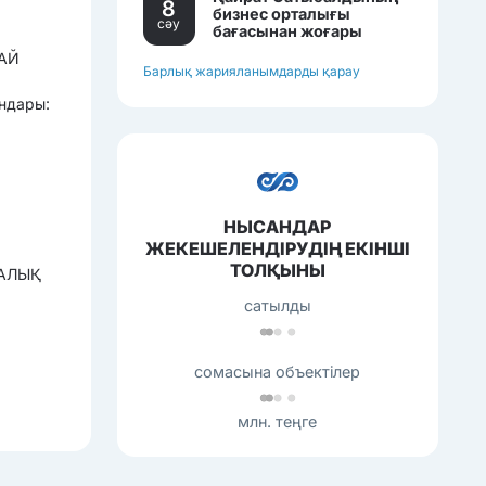
8
бизнес орталығы
сәу
бағасынан жоғары
бағамен сатылып
БАЙ
жатқан еді.
Барлық жарияланымдарды қарау
ондары:
НЫСАНДАР
ЖЕКЕШЕЛЕНДІРУДІҢ ЕКІНШІ
ТОЛҚЫНЫ
КАЛЫҚ
сатылды
сомасына объектілер
млн. теңге