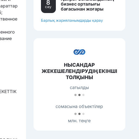
8
бизнес орталығы
мараттар
сәу
бағасынан жоғары
5;
бағамен сатылып
жатқан еді.
ственное
Барлық жарияланымдарды қарау
венного
ивание
НЫСАНДАР
ЖЕКЕШЕЛЕНДІРУДІҢ ЕКІНШІ
ТОЛҚЫНЫ
сатылды
КЕТТІК
сомасына объектілер
млн. теңге