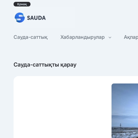
Қонақ
Сауда-саттық
Хабарландырулар
Ақпа
Сауда-саттықты қарау