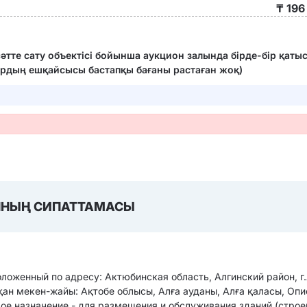
₸ 196
сәтте сату объектісі бойынша аукцион залында бірде-бір қат
рдың ешқайсысы бастапқы бағаны растаған жоқ)
НЫҢ СИПАТТАМАСЫ
оженный по адресу: Актюбинская область, Алгинский район, г.
қан мекен-жайы: Ақтобе облысы, Алға ауданы, Алға қаласы, Опи
ое назначение - для размещения и обслуживания зданий (строе