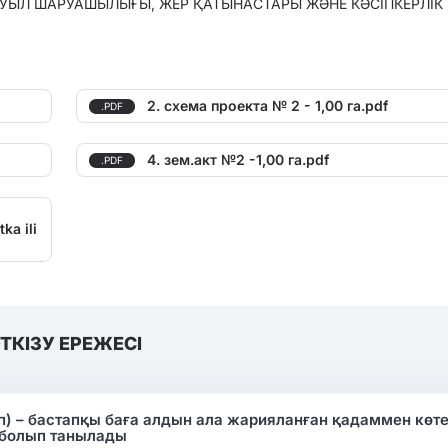
АУЫЛ ШАРУАШЫЛЫҒЫ, ЖЕР ҚАТЫНАСТАРЫ ЖӘНЕ КӘСІПКЕРЛІК 
2. схема проекта № 2 - 1,00 га.pdf
.PDF
4. зем.акт №2 -1,00 га.pdf
.PDF
ka ili
ТКІЗУ ЕРЕЖЕСІ
ап) – бастапқы баға алдын ала жарияланған қадаммен көте
 болып танылады