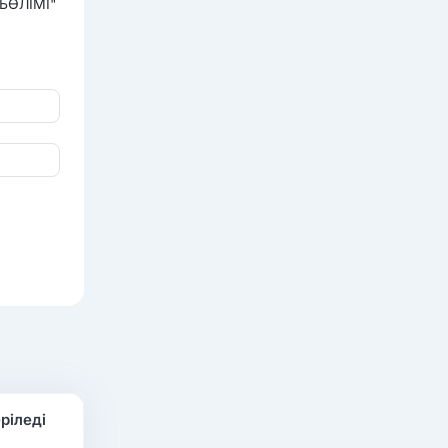
БӨЛІМІ"
ріледі