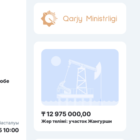
тобе
₸ 12 975 000,00
Жер телімі: участок Жангурши
басталуы
5 10:00