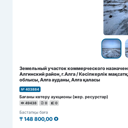
Земельный участок коммерческого назначени
Алгинский район, г.Алга / Кәсіпкерлік мақса
облысы, Алға ауданы, Алға қаласы
№ 403884
Бағаны көтеру аукционы (жер. ресурстар)
49438
0
0
Бастапқы баға
₸
148 800,00