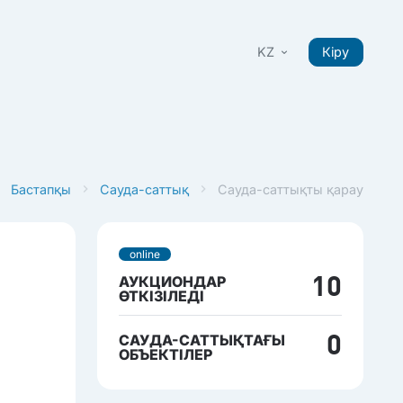
KZ
Кіру
Бастапқы
Сауда-саттық
Сауда-саттықты қарау
online
АУКЦИОНДАР
10
ӨТКІЗІЛЕДІ
САУДА-САТТЫҚТАҒЫ
0
ОБЪЕКТІЛЕР