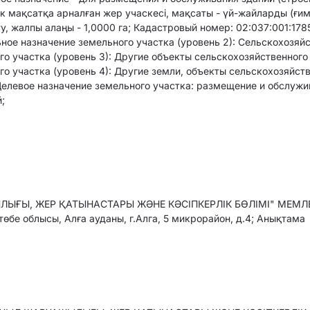
ік мақсатқа арналған жер учаскесі, мақсаты - үй-жайларды (ғи
 жалпы алаңы - 1,0000 га; Кадастровый номер: 02:037:001:178
ьное назначение земельного участка (уровень 2): Сельскохозяй
о участка (уровень 3): Другие объекты сельскохозяйственного
о участка (уровень 4): Другие земли, объекты сельскохозяйст
Целевое назначение земельного участка: размещение и обслуж
;
ЫҒЫ, ЖЕР ҚАТЫНАСТАРЫ ЖӘНЕ КӘСІПКЕРЛІК БӨЛІМІ" МЕМЛЕ
бе облысы, Алға ауданы, г.Алга, 5 микрорайон, д.4; Анықтама