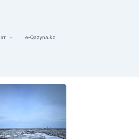
рат
e-Qazyna.kz