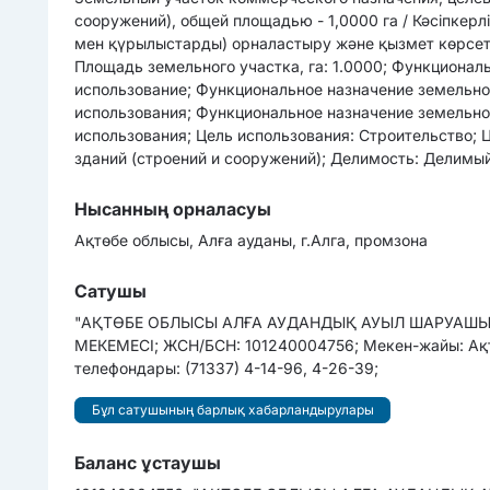
сооружений), общей площадью - 1,0000 га / Кәсіпкерл
мен қүрылыстарды) орналастыру және қызмет көрсету,
Площадь земельного участка, га: 1.0000; Функционал
использование; Функциональное назначение земельног
использования; Функциональное назначение земельног
использования; Цель использования: Строительство; 
зданий (строений и сооружений); Делимость: Делимый
Нысанның орналасуы
Ақтөбе облысы, Алға ауданы, г.Алга, промзона
Сатушы
"АҚТӨБЕ ОБЛЫСЫ АЛҒА АУДАНДЫҚ АУЫЛ ШАРУАШЫЛ
МЕКЕМЕСІ; ЖСН/БСН: 101240004756; Мекен-жайы: Ақтө
телефондары: (71337) 4-14-96, 4-26-39;
Бұл сатушының барлық хабарландырулары
Баланс ұстаушы