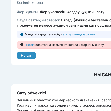
Кепілдік жарна
Жер құқығы:
Жер учаскесін жалдау құқығын сату
Сауда-саттық мәртебесі:
Өтпеді (Аукцион басталған 
тіркелмеген немесе аукцион залындағы қатысушыла
Міндетті түрде тексеріңіз
өткізу қағидаларымен
Тәртіп
электрондық әмиянға кепілдік жарнаны енгізу
Нысан
НЫСАН
Сату объектісі
Земельный участок коммерческого назначения, распол
Кәсіпкерлік мақсатқа арналған жер учаскесі, орналас
Земельный участок коммерческого назначения, целев