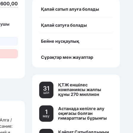
 600,00
Қалай сатып алуға болады
ысушы
Қалай сатуға болады
Бейне нұсқаулық
Сұрақтар мен жауаптар
ҚТЖ еншілес
31
компаниясы жалпы
шiл
құны 270 миллион
теңгеден асатын үш
көлікті сатылымға
Астанада кепілге алу
қойды.
1
оқиғасы болған
мау
ғимараттағы бұрынғы
Алга /
банк кеңселері саудаға
сание:
шығарылды.
Қайрат Сатыбалдының
ний и