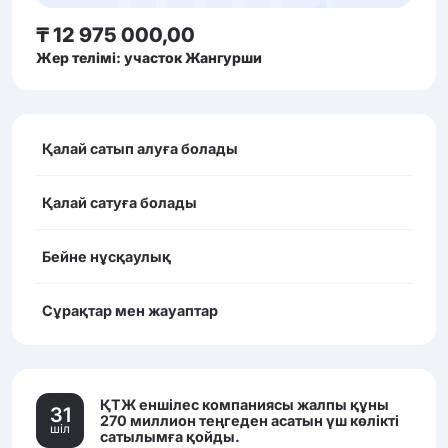
₸ 12 975 000,00
Жер телімі: участок Жангурши
Қалай сатып алуға болады
Қалай сатуға болады
Бейне нұсқаулық
Сұрақтар мен жауаптар
ҚТЖ еншілес компаниясы жалпы құны
31
270 миллион теңгеден асатын үш көлікті
шiл
сатылымға қойды.