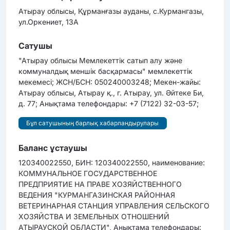
Атырау облысы, Құрманғазы ауданы, с.Курмангазы,
ул.Оркениет, 13А
Сатушы
"Атырау облысы Мемлекеттік сатып алу және
коммуналдық меншік басқармасы" мемлекеттік
мекемесі; ЖСН/БСН: 050240003248; Мекен-жайы:
Атырау облысы, Атырау қ., г. Атырау, ул. Әйтеке Би,
д. 77; Анықтама телефондары: +7 (7122) 32-03-57;
Бұл сатушының барлық хабарландырулары
Баланс ұстаушы
120340022550, БИН: 120340022550, наименование:
КОММУНАЛЬНОЕ ГОСУДАРСТВЕННОЕ
ПРЕДПРИЯТИЕ НА ПРАВЕ ХОЗЯЙСТВЕННОГО
ВЕДЕНИЯ "КУРМАНГАЗИНСКАЯ РАЙОННАЯ
ВЕТЕРИНАРНАЯ СТАНЦИЯ УПРАВЛЕНИЯ СЕЛЬСКОГО
ХОЗЯЙСТВА И ЗЕМЕЛЬНЫХ ОТНОШЕНИЙ
АТЫРАУСКОЙ ОБЛАСТИ", Анықтама телефондары: