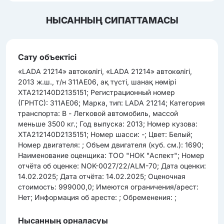
НЫСАННЫҢ СИПАТТАМАСЫ
Сату объектісі
«LADA 21214» автокөлігі, «LADA 21214» автокөлігі,
2013 ж.ш., т/н 311AE06, ақ түсті, шанақ нөмірі
XTA212140D2135151; Регистрационный номер
(ГРНТС): 311AE06; Марка, тип: LADA 21214; Категория
транспорта: B - Легковой автомобиль, массой
меньше 3500 кг.; Год выпуска: 2013; Номер кузова:
XTA212140D2135151; Номер шасси: -; Цвет: Белый;
Номер двигателя: ; Объем двигателя (куб. см.): 1690;
Наименование оценщика: ТОО "НОК "Аспект"; Номер
отчёта об оценке: NOK-0027/22/ALM-70; Дата оценки:
14.02.2025; Дата отчёта: 14.02.2025; Оценочная
стоимость: 999000,0; Имеются ограничения/арест:
Нет; Информация об аресте: ; Обременения: ;
Нысанның орналасуы