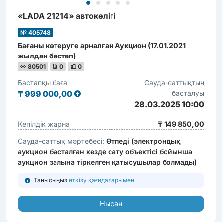
«LADA 21214» автокөлігі
№ 405748
Бағаны көтеруге арналған Аукцион (17.01.2021
жылдан бастап)
80501
0
0
Бастапқы баға
Сауда-саттықтың
₸
999 000,00
басталуы
28.03.2025 10:00
Кепілдік жарна
₸ 149 850,00
Сауда-саттық мәртебесі:
Өтпеді (электрондық
аукцион басталған кезде сату объектісі бойынша
аукцион залына тіркелген қатысушылар болмады)
Танысыңыз
өткізу қағидаларымен
Нысан