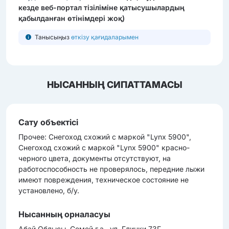
кезде веб-портал тізіліміне қатысушылардың
қабылданған өтінімдері жоқ)
Танысыңыз
өткізу қағидаларымен
НЫСАННЫҢ СИПАТТАМАСЫ
Сату объектісі
Прочее: Снегоход схожий с маркой "Lynx 5900",
Снегоход схожий с маркой "Lynx 5900" красно-
черного цвета, документы отсутствуют, на
работоспособность не проверялось, передние лыжи
имеют повреждения, техническое состояние не
установлено, б/у.
Нысанның орналасуы
Абай Облысы, Семей г.а., ул. Глинки 73Г