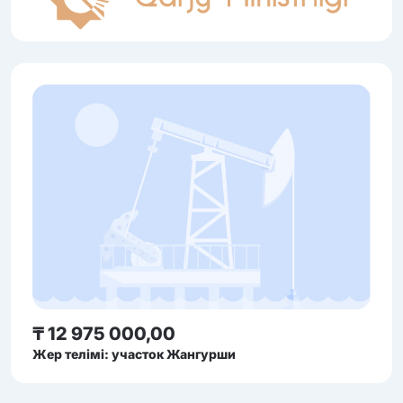
₸ 12 975 000,00
Жер телімі: участок Жангурши