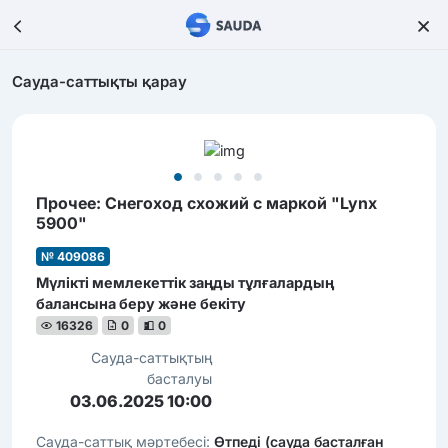
Сауда-саттықты қарау
Прочее: Снегоход схожий с маркой "Lynx
5900"
№ 409086
Мүлікті мемлекеттік заңды тұлғалардың
балансына беру және бекіту
16326
0
0
Сауда-саттықтың
басталуы
03.06.2025 10:00
Сауда-саттық мәртебесі:
Өтпеді (сауда басталған