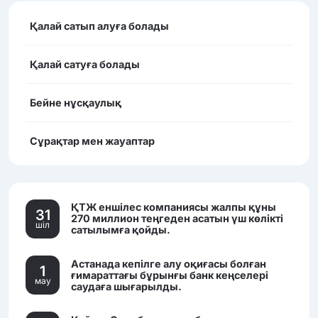
Қалай сатып алуға болады
Қалай сатуға болады
Бейне нұсқаулық
Сұрақтар мен жауаптар
ҚТЖ еншілес компаниясы жалпы құны
31
270 миллион теңгеден асатын үш көлікті
шiл
сатылымға қойды.
Астанада кепілге алу оқиғасы болған
1
ғимараттағы бұрынғы банк кеңселері
мау
саудаға шығарылды.