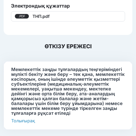
Электрондық құжаттар
ТНП.pdf
.PDF
ӨТКІЗУ ЕРЕЖЕСІ
Мемлекеттік заңды тұлғалардың теңгеріміндегі
мүлікті бекіту және беру – тек қана, мемлекеттік
кәсіпорын, оның ішінде әлеуметтік қызметтері
субъектілеріне (медициналық-әлеуметтік
мекемелері, уақытша мекендеу, мектепке
дейінгі және орта білім беру, ата-аналардың
қамқорысыз қалған балалар және жетім-
балалары үшін білім беру ұйымдарына) немесе
мемлекеттік мекеме түрінде тіркелген заңды
тұлғаларға рұқсат етіледі
Толығырақ