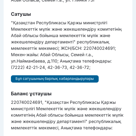
Сатушы
"Қазақстан Республикасы Қаржы министрлігі
Мемлекеттік мүлік және жекешелендіру комитетінің
Абай облысы бойынша мемлекеттік мүлік және
жекешелендіру департаменті" республикалық
мемлекеттік мекемесі; ЖСН/БСН: 220740024691;
Мекен-жайы: Абай Облысы, Семей г.а.,
ул.Найманбаева, д.110; Анықтама телефондары:
(7222) 42-21-24, 42-36-73, 42-36-72;
Бұл сатушының барлық хабарландырулары
Баланс ұстаушы
220740024691, "Қазақстан Республикасы Қаржы
министрлігі Мемлекеттік мүлік және жекешелендіру
комитетінің Абай облысы бойынша мемлекеттік мүлік
және жекешелендіру департаменті" республикалық
мемлекеттік мекемесі, Анықтама телефондары: