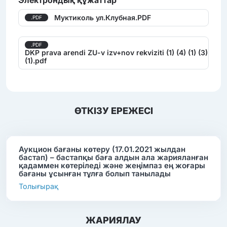
Муктиколь ул.Клубная.PDF
.PDF
.PDF
DKP prava arendi ZU-v izv+nov rekviziti (1) (4) (1) (3)
(1).pdf
ӨТКІЗУ ЕРЕЖЕСІ
Аукцион бағаны көтеру (17.01.2021 жылдан
бастап) – бастапқы баға алдын ала жарияланған
қадаммен көтеріледі және жеңімпаз ең жоғары
бағаны ұсынған тұлға болып танылады
Толығырақ
ЖАРИЯЛАУ