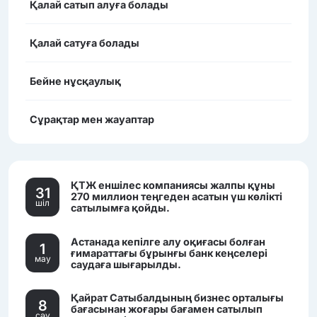
Қалай сатып алуға болады
Қалай сатуға болады
Бейне нұсқаулық
Сұрақтар мен жауаптар
ҚТЖ еншілес компаниясы жалпы құны
31
270 миллион теңгеден асатын үш көлікті
шiл
сатылымға қойды.
Астанада кепілге алу оқиғасы болған
1
ғимараттағы бұрынғы банк кеңселері
мау
саудаға шығарылды.
Қайрат Сатыбалдының бизнес орталығы
8
бағасынан жоғары бағамен сатылып
сәу