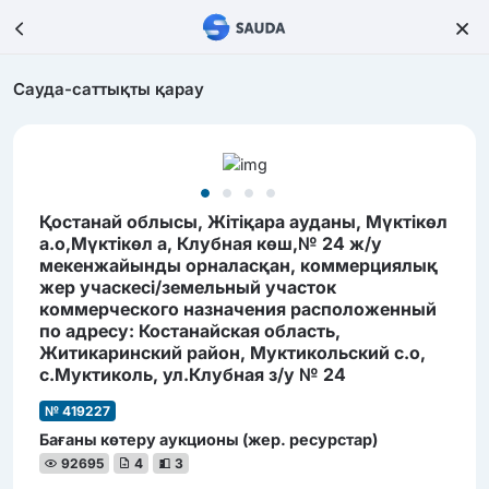
Сауда-саттықты қарау
Қостанай облысы, Жітіқара ауданы, Мүктікөл
а.о,Мүктікөл а, Клубная көш,№ 24 ж/у
мекенжайынды орналасқан, коммерциялық
жер учаскесі/земельный участок
коммерческого назначения расположенный
по адресу: Костанайская область,
Житикаринский район, Муктикольский с.о,
с.Муктиколь, ул.Клубная з/у № 24
№ 419227
Бағаны көтеру аукционы (жер. ресурстар)
92695
4
3