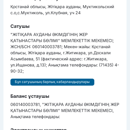
Қостанай облысы, Жітіқара ауданы, Муктикольский
с.о,с.Муктиколь, ул.Клубная, уч 24
Сатушы
"ЖІТІҚАРА АУДАНЫ ӘКІМДІГІНІҢ ЖЕР
ҚАТЫНАСТАРЫ БӨЛІМІ" МЕМЛЕКЕТТІК МЕКЕМЕСІ;
ЖСН/БСН: 060140003781; Мекен-жайы: Қостанай
облысы, Жітіқара ауданы, г.Житикара, ул.Доскали
Асымбаева, 51 (фактический адрес: г.Житикара,
ул.Ищанова, д.13); Анықтама телефондары: (71435) 4-
90-32;
Бұл сатушының барлық хабарландырулары
Баланс ұстаушы
060140003781, "ЖІТІҚАРА АУДАНЫ ӘКІМДІГІНІҢ ЖЕР
ҚАТЫНАСТАРЫ БӨЛІМІ" МЕМЛЕКЕТТІК МЕКЕМЕСІ,
Анықтама телефондары:
Электрондық құжаттар