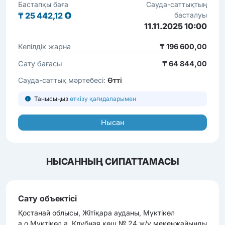
Бастапқы баға
Сауда-саттықтың
₸
25 442,12
басталуы
11.11.2025 10:00
Кепілдік жарна
₸ 196 600,00
Сату бағасы
₸ 64 844,00
Сауда-саттық мәртебесі:
Өтті
Танысыңыз
өткізу қағидаларымен
Нысан
НЫСАННЫҢ СИПАТТАМАСЫ
Сату объектісі
Қостанай облысы, Жітіқара ауданы, Мүктікөл
а.о,Мүктікөл а, Клубная көш,№ 24 ж/у мекенжайынды