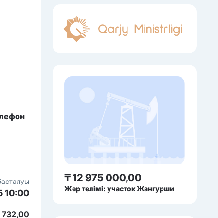
елефон
₸ 12 975 000,00
басталуы
Жер телімі: участок Жангурши
5 10:00
3 732,00