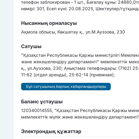
телефон заблокирован - 1 шт., Бағалау құны: 24880,0
нөмірі: 301, Есеп күні: 20.08.2025, Шектеулер/тұтқынд
Нысанның орналасуы
Ақмола облысы, Көкшетау қ., ул.М.Ауэзова, 230
Сатушы
"Қазақстан Республикасы Қаржы министрлігі Мемлеке
және жекешелендіру департаменті" мемлекеттік мек
қ., ул.Ауэзова, 230; Анықтама телефондары: (7162) 25
11-62 (отдел аренды), 25-62-14 (приемная);
Бұл сатушының барлық хабарландырулары
Баланс ұстаушы
120340014555, "Қазақстан Республикасы Қаржы минис
мемлекеттік мүлік және жекешелендіру департаменті
Электрондық құжаттар