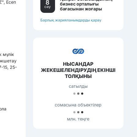
8
Z", Есеп
бизнес орталығы
сәу
бағасынан жоғары
бағамен сатылып
жатқан еді.
Барлық жарияланымдарды қарау
к мүлік
өкшетау
НЫСАНДАР
-15, 25-
ЖЕКЕШЕЛЕНДІРУДІҢ ЕКІНШІ
ТОЛҚЫНЫ
сатылды
сомасына объектілер
ола
млн. теңге