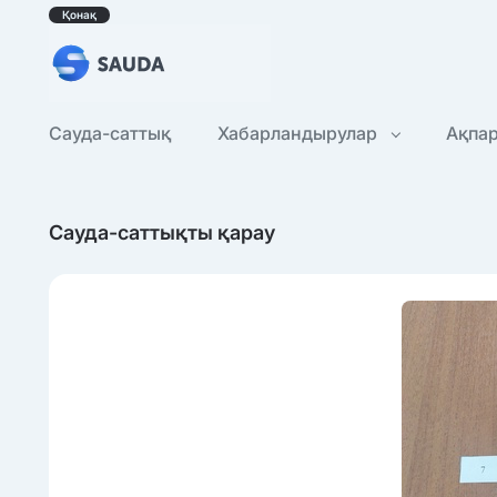
Қонақ
Сауда-саттық
Хабарландырулар
Ақпа
Сауда-саттықты қарау