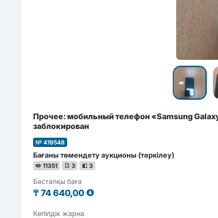
Прочее: мобильный телефон «Samsung Galaxy 
заблокирован
№ 419548
Бағаны төмендету аукционы (тәркілеу)
11351
3
3
Бастапқы баға
₸
74 640,00
Кепілдік жарна