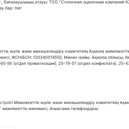
тг., Бағалаушының атауы: ТОО "Столичная оценочная компания K
ау бар: Нет
ттік мүлік және жекешелендіру комитетінің Ақмола мемлекетті
емесі; ЖСН/БСН: 120340014555; Мекен-жайы: Ақмола облысы, К
-65-56 (отдел приватизации), 25-79-57 (отдел конфиската), 25-47
трлігі Мемлекеттік мүлік және жекешелендіру комитетінің Ақм
" мемлекеттік мекемесі, Анықтама телефондары: