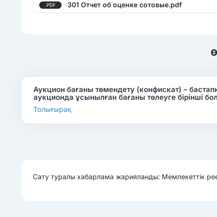
301 Отчет об оценке сотовые.pdf
.PDF
Ө
Аукцион бағаны төмендету (конфискат) – баста
аукционда ұсынылған бағаны төлеуге бірінші бо
Толығырақ
Сату туралы хабарлама жарияланды: Мемлекеттік рее