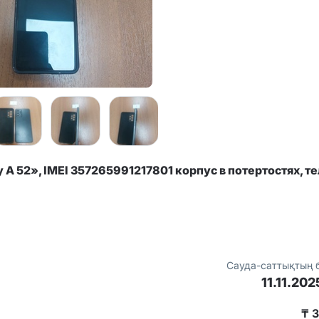
A 52», IMEI 357265991217801 корпус в потертостях, т
Сауда-саттықтың 
11.11.202
₸ 