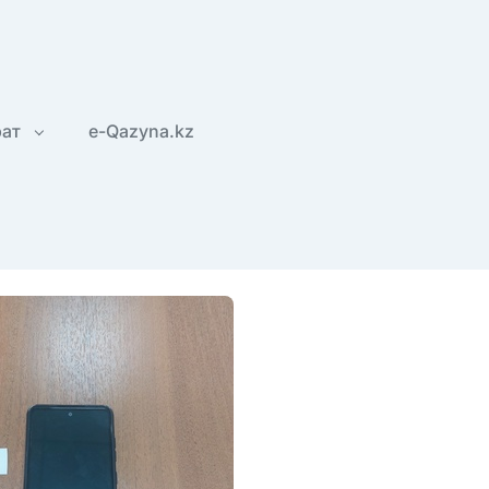
рат
e-Qazyna.kz