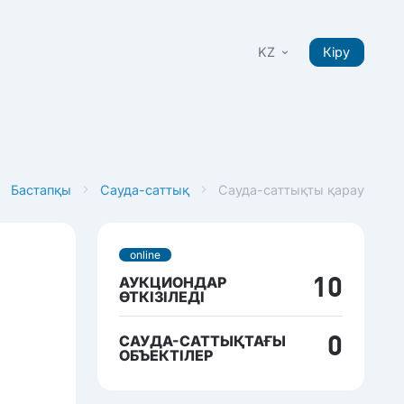
KZ
Кіру
Бастапқы
Сауда-саттық
Сауда-саттықты қарау
online
АУКЦИОНДАР
10
ӨТКІЗІЛЕДІ
САУДА-САТТЫҚТАҒЫ
0
ОБЪЕКТІЛЕР