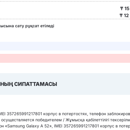
₸
15
₸ 12
сына сату рұқсат етіледі
НЫҢ СИПАТТАМАСЫ
MEI 357265991217801 корпус в потертостях, телефон заблокиров
осуществляется победителем / Жұмысқа қабілеттілігі тексерілм
он «Samsung Galaxy A 52», IMEI 357265991217801 корпус в поте