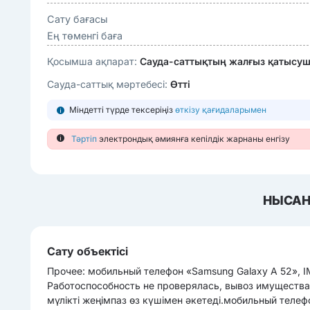
Сату бағасы
Ең төменгі баға
Қосымша ақпарат:
Сауда-саттықтың жалғыз қатысушы
Сауда-саттық мәртебесі:
Өтті
Міндетті түрде тексеріңіз
өткізу қағидаларымен
Тәртіп
электрондық әмиянға кепілдік жарнаны енгізу
НЫСАН
Сату объектісі
Прочее: мобильный телефон «Samsung Galaxy A 52», I
Работоспособность не проверялась, вывоз имущества 
мүлікті жеңімпаз өз күшімен әкетеді.мобильный телеф