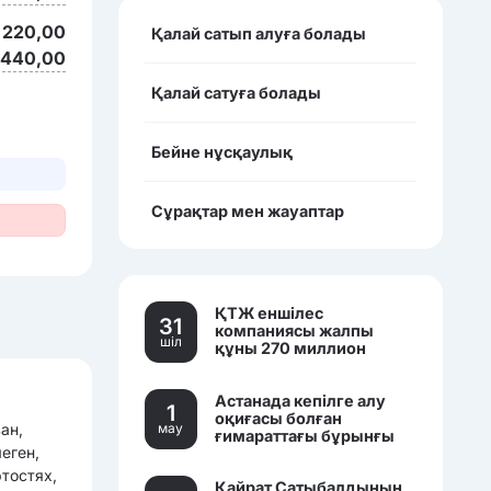
 220,00
Қалай сатып алуға болады
 440,00
Қалай сатуға болады
Бейне нұсқаулық
Сұрақтар мен жауаптар
ҚТЖ еншілес
31
компаниясы жалпы
шiл
құны 270 миллион
теңгеден асатын үш
көлікті сатылымға
Астанада кепілге алу
қойды.
1
оқиғасы болған
ан,
мау
ғимараттағы бұрынғы
еген,
банк кеңселері саудаға
шығарылды.
ртостях,
Қайрат Сатыбалдының