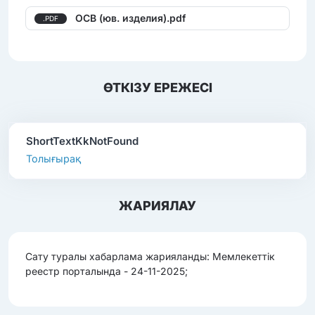
ОСВ (юв. изделия).pdf
.PDF
ӨТКІЗУ ЕРЕЖЕСІ
ShortTextKkNotFound
Толығырақ
ЖАРИЯЛАУ
Сату туралы хабарлама жарияланды: Мемлекеттік
реестр порталында - 24-11-2025;