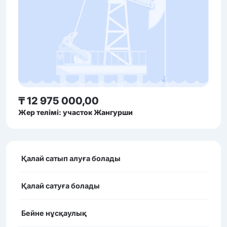
₸ 12 975 000,00
Жер телімі: участок Жангурши
Қалай сатып алуға болады
Қалай сатуға болады
Бейне нұсқаулық