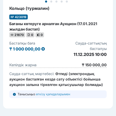
Кольцо (турмалин)
№ 423019
Бағаны көтеруге арналған Аукцион (17.01.2021
жылдан бастап)
21670
0
0
Бастапқы баға
Сауда-саттықтың
₸
1 000 000,00
басталуы
11.12.2025 10:00
Кепілдік жарна
₸ 150 000,00
Сауда-саттық мәртебесі:
Өтпеді (электрондық
аукцион басталған кезде сату объектісі бойынша
аукцион залына тіркелген қатысушылар болмады)
Танысыңыз
өткізу қағидаларымен