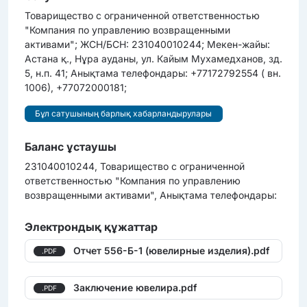
Товарищество с ограниченной ответственностью
"Компания по управлению возвращенными
активами"; ЖСН/БСН: 231040010244; Мекен-жайы:
Астана қ., Нұра ауданы, ул. Кайым Мухамедханов, зд.
5, н.п. 41; Анықтама телефондары: +77172792554 ( вн.
1006), +77072000181;
Бұл сатушының барлық хабарландырулары
Баланс ұстаушы
231040010244, Товарищество с ограниченной
ответственностью "Компания по управлению
возвращенными активами", Анықтама телефондары:
Электрондық құжаттар
Отчет 556-Б-1 (ювелирные изделия).pdf
.PDF
Заключение ювелира.pdf
.PDF