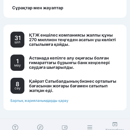
Сұрақтар мен жауаптар
ҚТЖ еншілес компаниясы жалпы құны
31
270 миллион теңгеден асатын үш көлікті
шiл
сатылымға қойды.
Астанада кепілге алу оқиғасы болған
1
ғимараттағы бұрынғы банк кеңселері
мау
саудаға шығарылды.
Қайрат Сатыбалдының бизнес орталығы
8
бағасынан жоғары бағамен сатылып
сәу
жатқан еді.
Барлық жарияланымдарды қарау
Қолданбаны