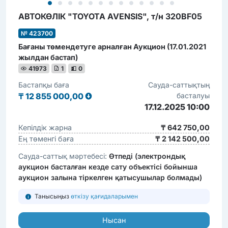
АВТОКӨЛІК "TOYOTA AVENSIS", т/н 320BF05
№ 423700
Бағаны төмендетуге арналған Аукцион (17.01.2021
жылдан бастап)
41973
1
0
Бастапқы баға
Сауда-саттықтың
₸
12 855 000,00
басталуы
17.12.2025 10:00
Кепілдік жарна
₸ 642 750,00
Ең төменгі баға
₸ 2 142 500,00
Сауда-саттық мәртебесі:
Өтпеді (электрондық
аукцион басталған кезде сату объектісі бойынша
аукцион залына тіркелген қатысушылар болмады)
Танысыңыз
өткізу қағидаларымен
Нысан