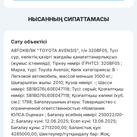
НЫСАННЫҢ СИПАТТАМАСЫ
Сату объектісі
АВТОКӨЛІК "TOYOTA AVENSIS", т/н 320BF05, Түсі
сұр, көліктің қазіргі жағдайы қанағаттанарлықсыз
(жұмыс істемейді); Тіркеу нөмірі (ГРНТС): 320BF05 ;
Марка, түрі: Toyota Avensis; Көлік категориясы: B -
Легковой автомобиль, массой меньше 3500 кг.;
Шығарылған жылы: 2010; Кузов нөмірі: -; Шасси
нөмірі: SB1BG76L60E047118; Түсі: серый; Қозғалтқыш
нөмірі: SB1BG76L60E047118; Қозғалтқыш көлемі (куб.
см.): 1798; Бағалаушының атауы: Товарищество с
ограниченной ответственностью «Компания
ЮЛСА:Оценка» ; Бағалау есебінің нөмірі: 250022/00-
2; Бағалау күні: 12.06.2025; Есеп күні: 13.06.2025;
Бағалау құны: 2713200,00; Баланстық құн:
4285000,00; Шектеулер/тұтқындалу бар: Жоқ;