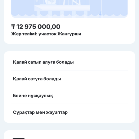
₸ 12 975 000,00
Жер телімі: участок Жангурши
Қалай сатып алуға болады
Қалай сатуға болады
Бейне нұсқаулық
Сұрақтар мен жауаптар