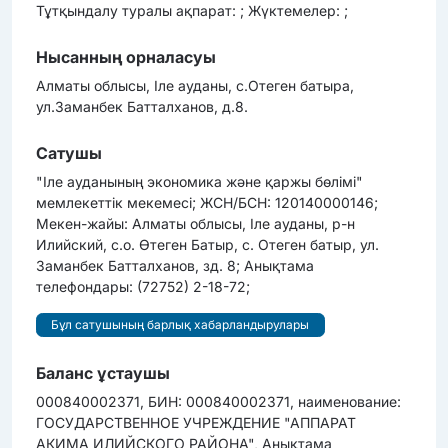
Тұтқындалу туралы ақпарат: ; Жүктемелер: ;
Нысанның орналасуы
Алматы облысы, Іле ауданы, c.Отеген батыра,
ул.Заманбек Батталханов, д.8.
Сатушы
"Іле ауданының экономика және қаржы бөлімі"
мемлекеттік мекемесі; ЖСН/БСН: 120140000146;
Мекен-жайы: Алматы облысы, Іле ауданы, р-н
Илийский, с.о. Өтеген Батыр, с. Отеген батыр, ул.
Заманбек Батталханов, зд. 8; Анықтама
телефондары: (72752) 2-18-72;
Бұл сатушының барлық хабарландырулары
Баланс ұстаушы
000840002371, БИН: 000840002371, наименование:
ГОСУДАРСТВЕННОЕ УЧРЕЖДЕНИЕ "АППАРАТ
АКИМА ИЛИЙСКОГО РАЙОНА", Анықтама