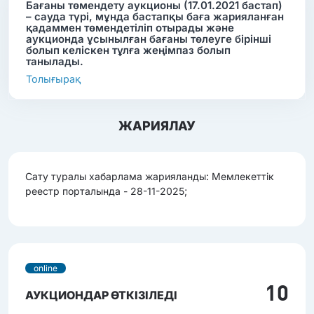
Бағаны төмендету аукционы (17.01.2021 бастап)
– сауда түрі, мұнда бастапқы баға жарияланған
қадаммен төмендетіліп отырады және
аукционда ұсынылған бағаны төлеуге бірінші
болып келіскен тұлға жеңімпаз болып
танылады.
Толығырақ
ЖАРИЯЛАУ
Сату туралы хабарлама жарияланды: Мемлекеттік
реестр порталында - 28-11-2025;
online
10
АУКЦИОНДАР ӨТКІЗІЛЕДІ