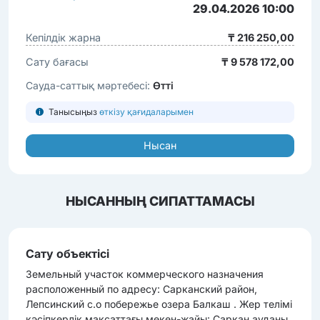
29.04.2026 10:00
Кепілдік жарна
₸ 216 250,00
Сату бағасы
₸ 9 578 172,00
Сауда-саттық мәртебесі:
Өтті
Танысыңыз
өткізу қағидаларымен
Нысан
НЫСАННЫҢ СИПАТТАМАСЫ
Сату объектісі
Земельный участок коммерческого назначения
расположенный по адресу: Сарканский район,
Лепсинский с.о побережье озера Балкаш . Жер телімі
кәсіпкерлік мақсаттағы мекен-жайы: Сарқан ауданы,