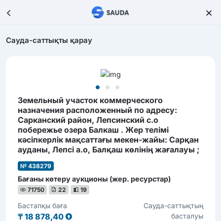
Сауда-саттықты қарау
Земельный участок коммерческого
назначения расположенный по адресу:
Сарканский район, Лепсинский с.о
побережье озера Балкаш . Жер телімі
кәсіпкерлік мақсаттағы мекен-жайы: Сарқан
ауданы, Лепсі а.о, Балқаш көлінің жағалауы ;
№ 438279
Бағаны көтеру аукционы (жер. ресурстар)
71750
22
19
Бастапқы баға
Сауда-саттықтың
₸
18 878,40
басталуы