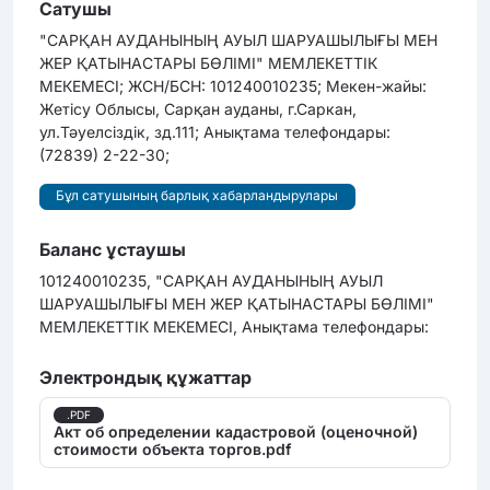
Сатушы
"САРҚАН АУДАНЫНЫҢ АУЫЛ ШАРУАШЫЛЫҒЫ МЕН
ЖЕР ҚАТЫНАСТАРЫ БӨЛІМІ" МЕМЛЕКЕТТІК
МЕКЕМЕСІ; ЖСН/БСН: 101240010235; Мекен-жайы:
Жетісу Облысы, Сарқан ауданы, г.Саркан,
ул.Тәуелсіздік, зд.111; Анықтама телефондары:
(72839) 2-22-30;
Бұл сатушының барлық хабарландырулары
Баланс ұстаушы
101240010235, "САРҚАН АУДАНЫНЫҢ АУЫЛ
ШАРУАШЫЛЫҒЫ МЕН ЖЕР ҚАТЫНАСТАРЫ БӨЛІМІ"
МЕМЛЕКЕТТІК МЕКЕМЕСІ, Анықтама телефондары:
Электрондық құжаттар
.PDF
Акт об определении кадастровой (оценочной)
стоимости объекта торгов.pdf