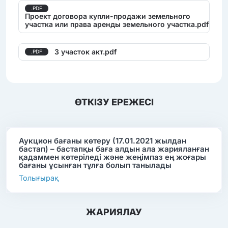
.PDF
Проект договора купли-продажи земельного
участка или права аренды земельного участка.pdf
3 участок акт.pdf
.PDF
ӨТКІЗУ ЕРЕЖЕСІ
Аукцион бағаны көтеру (17.01.2021 жылдан
бастап) – бастапқы баға алдын ала жарияланған
қадаммен көтеріледі және жеңімпаз ең жоғары
бағаны ұсынған тұлға болып танылады
Толығырақ
ЖАРИЯЛАУ