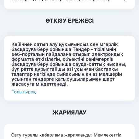
ӨТКІЗУ ЕРЕЖЕСІ
Кейіннен сатып алу құқығынсыз сенімгерлік
басқаруға беру бойынша Тендер - тізілімнің
веб-порталын пайдалана отырып электрондық
форматта өткізілетін, объектіні сенімгерлік
басқаруға беру бойынша сауда-саттық нысаны,
бұл ретте құрылтайшы өзі ұсынған бастапқы
талаптар негізінде сыйақының ең аз мөлшерін
ұсынған тендерге қатысушыларымен шарт
жасасуға міндеттенеді.
Толығырақ
ЖАРИЯЛАУ
Сату туралы хабарлама жарияланды: Мемлекеттік