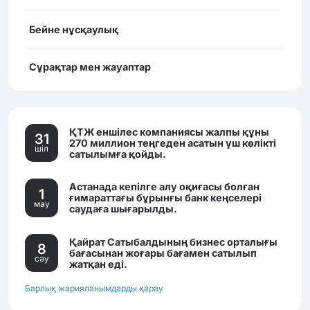
Бейне нұсқаулық
Сұрақтар мен жауаптар
ҚТЖ еншілес компаниясы жалпы құны
31
270 миллион теңгеден асатын үш көлікті
шiл
сатылымға қойды.
Астанада кепілге алу оқиғасы болған
1
ғимараттағы бұрынғы банк кеңселері
мау
саудаға шығарылды.
Қайрат Сатыбалдының бизнес орталығы
8
бағасынан жоғары бағамен сатылып
сәу
жатқан еді.
Барлық жарияланымдарды қарау