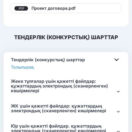
Проект договора.pdf
.PDF
ТЕНДЕРЛІК (КОНКУРСТЫҚ) ШАРТТАР
Тендерлік (конкурстық) шарттар
Толығырақ
Жеке тұлғалар үшін қажетті файлдар:
құжаттардың электрондық (сканерленген)
көшірмелері
ЖК үшін қажетті файлдар: құжаттардың
электрондық (сканерленген) көшірмелері
Юр үшін қажетті файлдар. құжаттардың
электрондық (сканерленген) көшірмелері