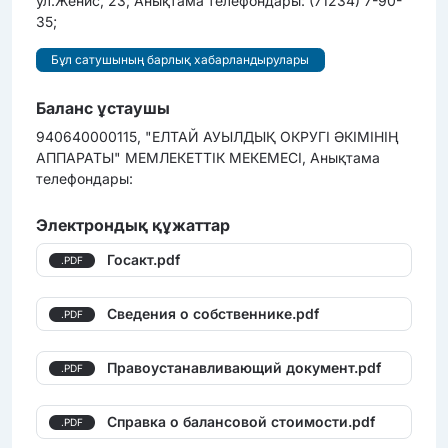
ул.Женис, 23; Анықтама телефондары: (71234) 7-90-
35;
Бұл сатушының барлық хабарландырулары
Баланс ұстаушы
940640000115, "ЕЛТАЙ АУЫЛДЫҚ ОКРУГІ ӘКІМІНІҢ
АППАРАТЫ" МЕМЛЕКЕТТІК МЕКЕМЕСІ, Анықтама
телефондары:
Электрондық құжаттар
Госакт.pdf
.PDF
Сведения о собственнике.pdf
.PDF
Правоустанавливающий документ.pdf
.PDF
Cправка о балансовой стоимости.pdf
.PDF