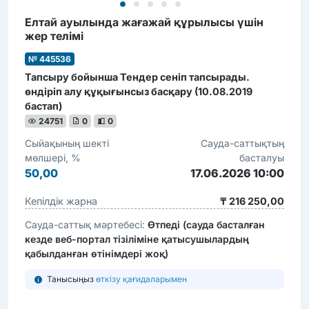
Елтай ауылында жағажай құрылысы үшін
жер телімі
№ 445536
Тапсыру бойынша Тендер сеніп тапсырады.
өндіріп алу құқығынсыз басқару (10.08.2019
бастап)
24751
0
0
Сыйақының шекті
Сауда-саттықтың
мөлшері, %
басталуы
50,00
17.06.2026 10:00
Кепілдік жарна
₸ 216 250,00
Сауда-саттық мәртебесі:
Өтпеді (сауда басталған
кезде веб-портал тізіліміне қатысушылардың
қабылданған өтінімдері жоқ)
Танысыңыз
өткізу қағидаларымен