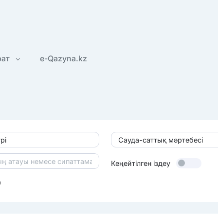
рат
e-Qazyna.kz
рі
Сауда-саттық мәртебесі
Кеңейтілген іздеу
0