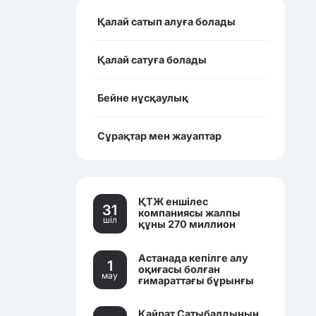
Қалай сатып алуға болады
Қалай сатуға болады
Бейне нұсқаулық
Сұрақтар мен жауаптар
ҚТЖ еншілес
31
компаниясы жалпы
шiл
құны 270 миллион
теңгеден асатын үш
көлікті сатылымға
Астанада кепілге алу
қойды.
1
оқиғасы болған
мау
ғимараттағы бұрынғы
банк кеңселері саудаға
шығарылды.
Қайрат Сатыбалдының