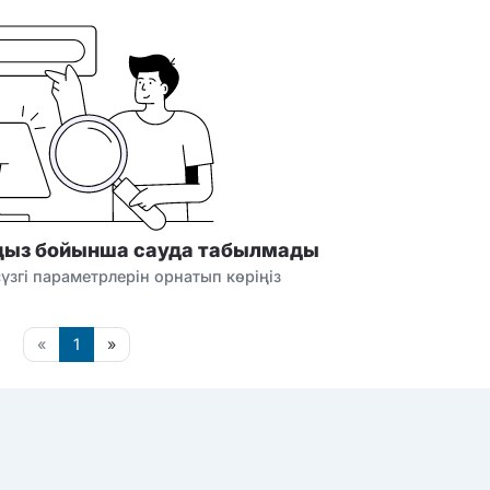
ңыз бойынша сауда табылмады
сүзгі параметрлерін орнатып көріңіз
«
1
»