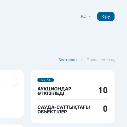
KZ
Кіру
Бастапқы
Сауда-саттық
online
АУКЦИОНДАР
10
ӨТКІЗІЛЕДІ
САУДА-САТТЫҚТАҒЫ
0
ОБЪЕКТІЛЕР