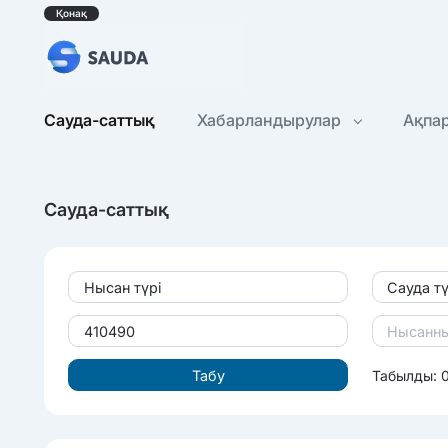
Қонақ
Сауда-саттық
Хабарландырулар
Ақпа
Сауда-саттық
Нысан түрі
Сауда тү
Табылды: 