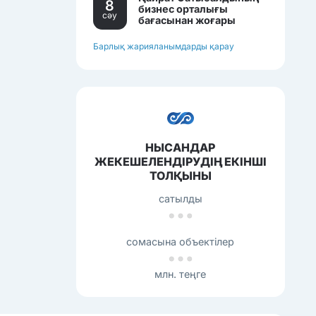
8
бизнес орталығы
сәу
бағасынан жоғары
бағамен сатылып
жатқан еді.
Барлық жарияланымдарды қарау
НЫСАНДАР
ЖЕКЕШЕЛЕНДІРУДІҢ ЕКІНШІ
ТОЛҚЫНЫ
сатылды
сомасына объектілер
млн. теңге