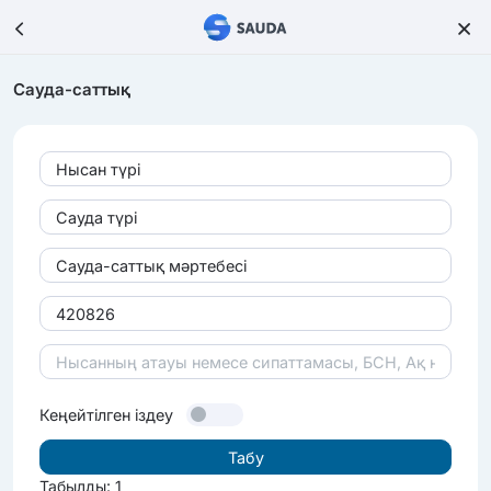
Сауда-саттық
Нысан түрі
Сауда түрі
Сауда-саттық мәртебесі
Кеңейтілген іздеу
Табылды: 1