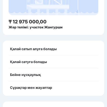
₸ 12 975 000,00
Жер телімі: участок Жангурши
Қалай сатып алуға болады
Қалай сатуға болады
Бейне нұсқаулық
Сұрақтар мен жауаптар