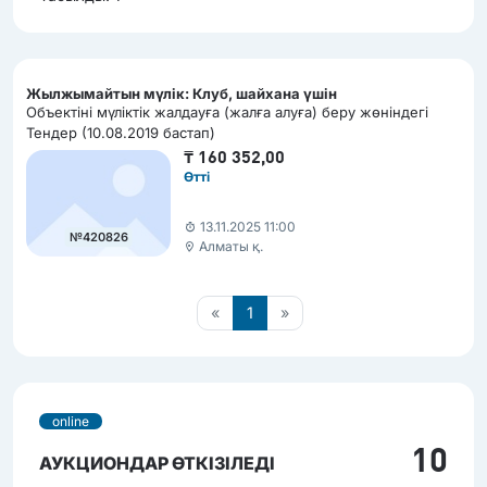
Жылжымайтын мүлік: Клуб, шайхана үшін
Объектіні мүліктік жалдауға (жалға алуға) беру жөніндегі
Тендер (10.08.2019 бастап)
₸
160 352,00
Өтті
13.11.2025 11:00
№420826
Алматы қ.
«
1
»
online
10
АУКЦИОНДАР ӨТКІЗІЛЕДІ