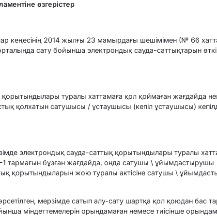
ламентіне өзгерістер
лар кеңесінің 2014 жылғы 23 мамырдағы шешімімен (№ 66 хат
веб-порталында сату бойынша электрондық сауда-саттықтарын өткі
 қорытындылары туралы хаттамаға қол қоймаған жағдайда н
стық қолхатын сатушысы / ұстаушысы (кепіл ұстаушысы) кепіл
рзімде электрондық сауда-саттық қорытындылары туралы хатт
2-1 тармағын бұзған жағдайда, онда сатушы \ ұйымдастырушы
аттық қорытындыларын жою туралы актісіне сатушы \ ұйымдас
рсетілген, мерзімде сатып алу-сату шартқа қол қоюдан бас та
йынша міндеттемелерін орындамаған немесе тиісінше орындам