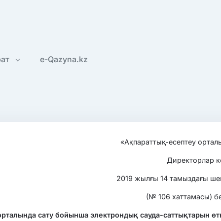
рат
e-Qazyna.kz
«Ақпараттық-есептеу ортал
Директорлар ке
2019 жылғы 14 тамыздағы ше
(№ 106 хаттамасы) бе
-порталында сату бойынша электрондық сауда-саттықтарын өт