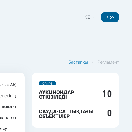
KZ
Кіру
Бастапқы
Регламент
online
ығы» АҚ
АУКЦИОНДАР
10
ңесінің
ӨТКІЗІЛЕДІ
шімімен
САУДА-САТТЫҚТАҒЫ
0
ОБЪЕКТІЛЕР
кітілген
кізу