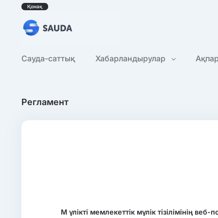
Қонақ
Сауда-саттық
Хабарландырулар
Ақпа
Регламент
М
үлікті
мемлекеттік мүлік тізілімінің веб