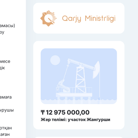
тамасы)
зу
емесе
дік
амаға
тырушы
₸ 12 975 000,00
Жер телімі: участок Жангурши
ртқан
аған