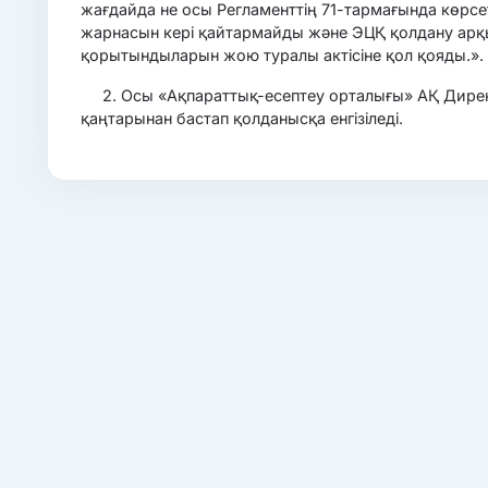
жағдайда не осы Регламенттің 71-тармағында көрсе
жарнасын кері қайтармайды және ЭЦҚ қолдану арқы
қорытындыларын жою туралы актісіне қол қояды.».
2. Осы «Ақпараттық-есептеу орталығы» АҚ Директ
қаңтарынан бастап қолданысқа енгізіледі.