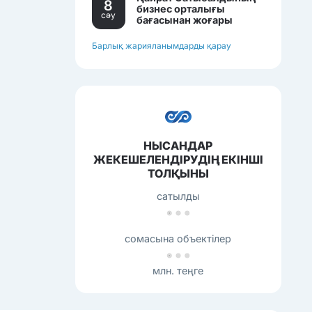
8
бизнес орталығы
сәу
бағасынан жоғары
бағамен сатылып
жатқан еді.
Барлық жарияланымдарды қарау
НЫСАНДАР
ЖЕКЕШЕЛЕНДІРУДІҢ ЕКІНШІ
ТОЛҚЫНЫ
сатылды
сомасына объектілер
млн. теңге