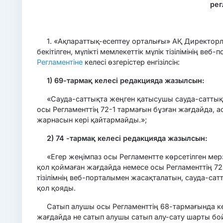
рег
1. «Ақпараттық-есептеу орталығы» АҚ Директор
бекітілген, мүлікті мемлекеттік мүлік тізілімінің 
Регламентіне
келесі өзгерістер енгізілсін:
1)
69-тармақ
келесі
редакцияда жазылсын:
«Сауда-саттықта жеңген қатысушы сауда-саттық
осы Регламенттің 72-1 тармағын бұзған жағдайда, а
жарнасын кері қайтармайды.»;
2)
74
-тармақ
келесі
редакцияда жазылсын:
«Егер жеңімпаз осы Регламентте көрсетілген ме
қол қоймаған жағдайда немесе осы Регламенттің 7
тізілімнің веб-порталымен жасақталатын, сауда-с
қол қояды.
Сатып алушы осы Регламенттің 68-тармағында кө
жағдайда не сатып алушы сатып алу-сату шарты бо