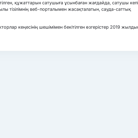
тілген, құжаттарын сатушыға ұсынбаған жағдайда, сатушы кепі
лы тізілімнің веб-порталымен жасақталатын, сауда-саттық
орлар кеңесінің шешімімен бекітілген өзгерістер 2019 жылды