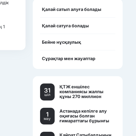
лдік
Қалай сатып алуға болады
Қалай сатуға болады
ң 1
Бейне нұсқаулық
Сұрақтар мен жауаптар
ҚТЖ еншілес
31
компаниясы жалпы
шiл
құны 270 миллион
теңгеден асатын үш
көлікті сатылымға
Астанада кепілге алу
қойды.
1
оқиғасы болған
мау
ғимараттағы бұрынғы
банк кеңселері саудаға
шығарылды.
Қайрат Сатыбалдының