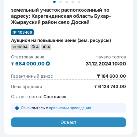
земельный участок расположенный по
адресу: Карагандинская область Бухар-
Жырауский район село Доскей
№ 403466
Аукцион на повышение цены (зем. ресурсы)
11894
4
4
Стартовая цена
Начало торгов
₸
684 000,00
31.12.2024 10:00
Гарантийный взнос
₸ 184 600,00
Цена продажи
₸ 6 124 743,00
Статус торгов:
Состоялся
Ознакомтесь с
правилами проведения
Объект