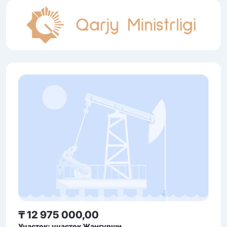
₸ 12 975 000,00
Участок: участок Жангурши