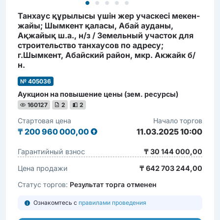
Танхаус құрылысы үшін жер учаскесі мекен-
жайы; Шымкент қаласы, Абай ауданы,
Ақжайық ш.а., н/з / Земельный участок для
строительство танхаусов по адресу;
г.Шымкент, Абайский район, мкр. Акжайк б/
н.
№ 405036
Аукцион на повышение цены (зем. ресурсы)
160127
2
2
Стартовая цена
Начало торгов
₸
200 960 000,00
11.03.2025 10:00
Гарантийный взнос
₸ 30 144 000,00
Цена продажи
₸ 642 703 244,00
Статус торгов:
Результат торга отменен
Ознакомтесь с
правилами проведения