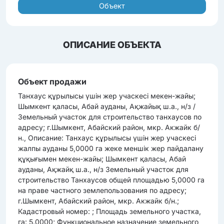
Объект
ОПИСАНИЕ ОБЪЕКТА
Объект продажи
Танхаус құрылысы үшін жер учаскесі мекен-жайы;
Шымкент қаласы, Абай ауданы, Ақжайық ш.а., н/з /
Земельный участок для строительство танхаусов по
адресу; г.Шымкент, Абайский район, мкр. Акжайк б/
н., Описание: Танхаус құрылысы үшін жер учаскесі
жалпы ауданы 5,0000 га жеке меншік жер пайдалану
құқығымен мекен-жайы; Шымкент қаласы, Абай
ауданы, Ақжайқ ш.а., н/з Земельный участок для
строительство Танхаусов общей площадью 5,0000 га
на праве частного землепользования по адресу;
г.Шымкент, Абайский район, мкр. Акжайк б/н.;
Кадастровый номер: ; Площадь земельного участка,
га: 5.0000; Функциональное назначение земельного