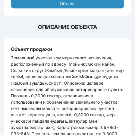
Объект
ОПИСАНИЕ ОБЪЕКТА
Объект продажи
Земельный участок коммерческого назначения,
расположенный по адресу: Мойынкумский Район,
Сельский округ Жамбыл /Кәсіпкерлік мақсаттағы жер
телімі, орналасқан мекен-жайы: Мойынқұм ауданы
Жамбыл ауылдық округі, Описание: целевое
назначение для обслуживания ветеринарного пункта.
Площадь 0,3000 гектар, ограничения в
использовании и обременения земельного участка:
нет/ нысаналы мақсаты ветеринариялық пунктке
қызмет көрсету үшін, көлемі- 0,3000 гектар, жер
учаскесін пайдаланудағы шектеулер мен
ауыртпалықтар: жоқ; Кадастровый номер: 06-093-
033-643; Площадь земельного участка, га: 0.3000;