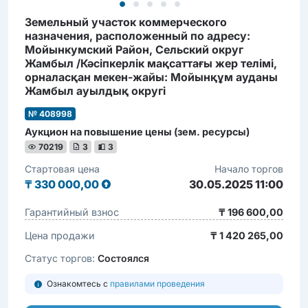
Земельный участок коммерческого
назначения, расположенный по адресу:
Мойынкумский Район, Сельский округ
Жамбыл /Кәсіпкерлік мақсаттағы жер телімі,
орналасқан мекен-жайы: Мойынқұм ауданы
Жамбыл ауылдық округі
№ 408998
Аукцион на повышение цены (зем. ресурсы)
70219
3
3
Стартовая цена
Начало торгов
₸
330 000,00
30.05.2025 11:00
Гарантийный взнос
₸ 196 600,00
Цена продажи
₸ 1 420 265,00
Статус торгов:
Состоялся
Ознакомтесь с
правилами проведения