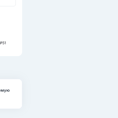
 №51
аемую