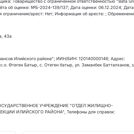
нщика: Товарищество с ограниченной ответственностью "Bata Gr
а об оценке: №Б-2024-139/137; Дата оценки: 06.12.2024; Дата
 ограничения/арест: Нет; Информация об аресте: ; Обременения
а, 43а
ансов Илийского района"; ИИН/БИН: 120140000146; Адрес:
.о. Өтеген Батыр, с. Отеген батыр, ул. Заманбек Батталханов, з
е: ГОСУДАРСТВЕННОЕ УЧРЕЖДЕНИЕ "ОТДЕЛ ЖИЛИЩНО-
ИИ ИЛИЙСКОГО РАЙОНА", Телефоны для справок: