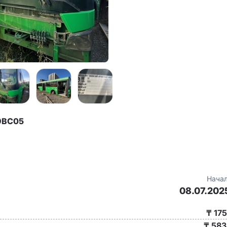
49BC05
Начал
08.07.202
₸ 17
₸ 583