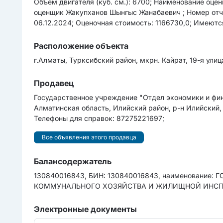
Объем двигателя (куб. см.): 6700; Наименование оце
оценщик Жакупханов Шынгыс Жанабаевич ; Номер отчёт
06.12.2024; Оценочная стоимость: 1166730,0; Имеются
Расположение объекта
г.Алматы, Турксибский район, мкрн. Кайрат, 19-я улиц
Продавец
Государственное учреждение "Отдел экономики и фин
Алматинская область, Илийский район, р-н Илийский, с
Телефоны для справок: 87275221697;
Все объявления этого продавца
Балансодержатель
130840016843, БИН: 130840016843, наименовани
КОММУНАЛЬНОГО ХОЗЯЙСТВА И ЖИЛИЩНОЙ ИНСПЕКЦ
Электронные документы