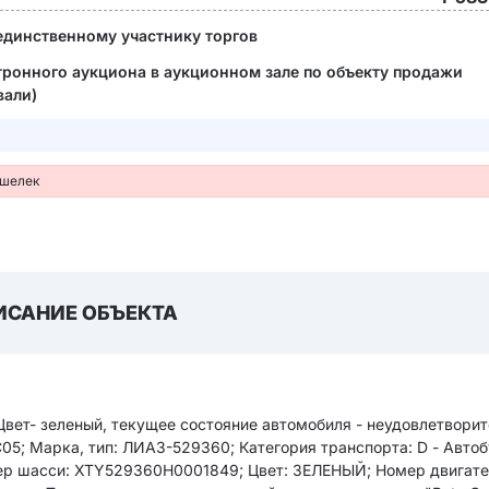
единственному участнику торгов
ктронного аукциона в аукционном зале по объекту продажи
вали)
ошелек
ИСАНИЕ ОБЪЕКТА
Цвет- зеленый, текущее состояние автомобиля - неудовлетвори
05; Марка, тип: ЛИАЗ-529360; Категория транспорта: D - Автоб
омер шасси: XTY529360H0001849; Цвет: ЗЕЛЕНЫЙ; Номер двигател