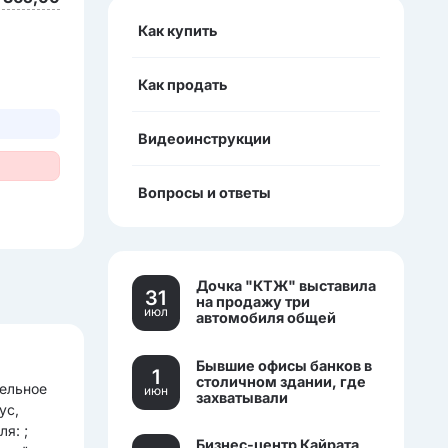
Как купить
Как продать
Видеоинструкции
Вопросы и ответы
Дочка "КТЖ" выставила
31
на продажу три
июл
автомобиля общей
стоимостью более 270
млн тенге
Бывшие офисы банков в
1
столичном здании, где
тельное
июн
захватывали
ус,
заложников, выставили
на торги.
я: ;
Бизнес-центр Кайрата