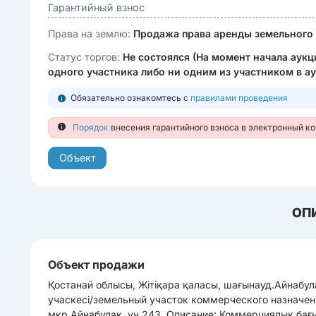
Гарантийный взнос
Права на землю:
Продажа права аренды земельного 
Статус торгов:
Не состоялся (На момент начала аук
одного участника либо ни одним из участником в а
Обязательно ознакомтесь с
правилами проведения
Порядок
внесения гарантийного взноса в электронный к
Объект
ОП
Объект продажи
Қостанай облысы, Жітіқара қаласы, шағынауд.Айнабу
учаскесі/земельный участок коммерческого назначени
мкр.Айнабулак, уч 243, Описание: Коммерциялық бағыт