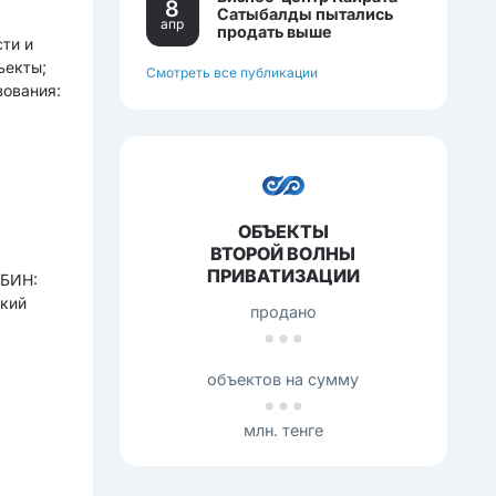
8
Сатыбалды пытались
апр
продать выше
сти и
себестоимости.
ъекты;
Смотреть все публикации
зования:
ОБЪЕКТЫ
ВТОРОЙ ВОЛНЫ
ПРИВАТИЗАЦИИ
БИН:
ский
продано
объектов на сумму
млн. тенге