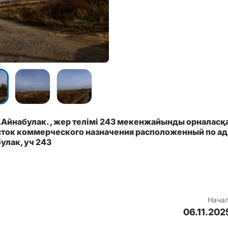
.Айнабулак. , жер телімі 243 мекенжайынды орналасқ
ток коммерческого назначения расположенный по ад
улак, уч 243
Начал
06.11.202