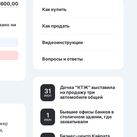
 600,00
Как купить
вано ни
Как продать
Видеоинструкции
Вопросы и ответы
Дочка "КТЖ" выставила
31
на продажу три
июл
автомобиля общей
стоимостью более 270
млн тенге
Бывшие офисы банков в
1
столичном здании, где
июн
захватывали
 жер
заложников, выставили
а,
на торги.
Бизнес-центр Кайрата