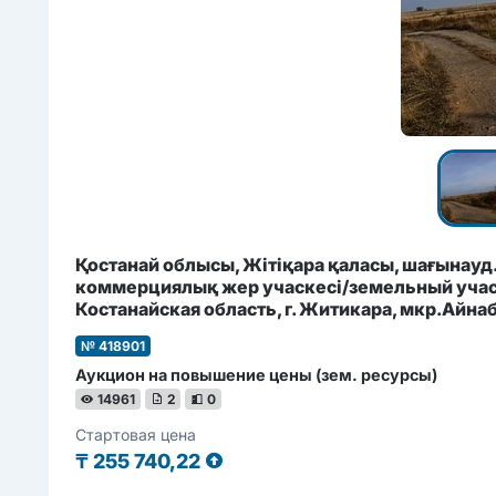
Қостанай облысы, Жітіқара қаласы, шағынауд
коммерциялық жер учаскесі/земельный учас
Костанайская область, г. Житикара, мкр.Айнаб
№ 418901
Аукцион на повышение цены (зем. ресурсы)
14961
2
0
Стартовая цена
₸
255 740,22