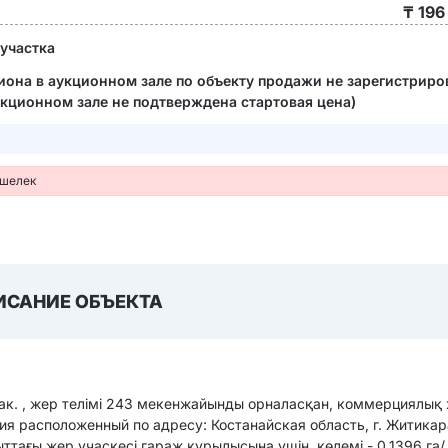
₸ 196
участка
циона в аукционном зале по объекту продажи не зарегистриро
укционном зале не подтверждена стартовая цена)
ошелек
ИСАНИЕ ОБЪЕКТА
лак. , жер телімі 243 мекенжайынды орналасқан, коммерциялық
я расположенный по адресу: Костанайская область, г. Житикар
тағы жер учаскесі гараж құрылысына үшін, көлемі - 0,1396 га/