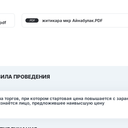
житикара мкр Айнабулак.PDF
.PDF
.pdf
ВИЛА ПРОВЕДЕНИЯ
ма торгов, при котором стартовая цена повышается с зара
изнаётся лицо, предложившее наивысшую цену