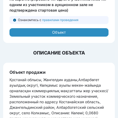
одним из участником в аукционном зале не
подтверждена стартовая цена)
Ознакомтесь с
правилами проведения
Объект
ОПИСАНИЕ ОБЪЕКТА
Объект продажи
Қостанай облысы, Жангелдин ауданы,Албарбөгет
ауылдық округі, Көлқамыс ауылы мекен-жайында
орналасқан коммерциялық мақсаттағы жер учаскесі/
Земельный участок коммерческого назначения,
расположенный по адресу Костанайская область,
Джангельдинский район, Албарбогетский сельский
округ, село Колкамыс, Описание: Көлемі; 0,0680