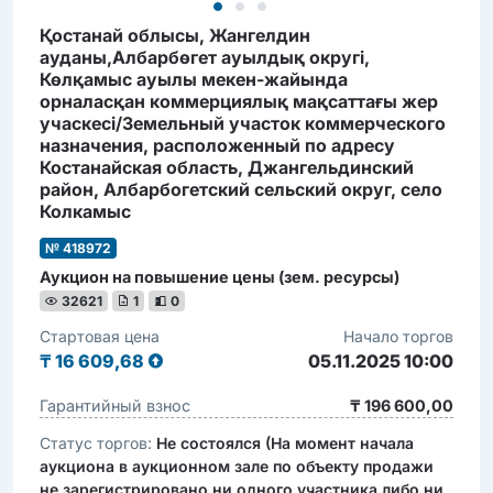
Қостанай облысы, Жангелдин
ауданы,Албарбөгет ауылдық округі,
Көлқамыс ауылы мекен-жайында
орналасқан коммерциялық мақсаттағы жер
учаскесі/Земельный участок коммерческого
назначения, расположенный по адресу
Костанайская область, Джангельдинский
район, Албарбогетский сельский округ, село
Колкамыс
№ 418972
Аукцион на повышение цены (зем. ресурсы)
32621
1
0
Стартовая цена
Начало торгов
₸
16 609,68
05.11.2025 10:00
Гарантийный взнос
₸ 196 600,00
Статус торгов:
Не состоялся (На момент начала
аукциона в аукционном зале по объекту продажи
не зарегистрировано ни одного участника либо ни