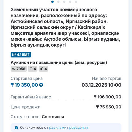
Земельный участок коммерческого
назначения, расположенный по адресу:
Актюбинская область, Иргизский район,
Иргизский сельский округ / Кәсіпкерлік
мақсатқа арналған жер учаскесі, орналасқан
мекен-жайы: Ақтобе облысы, Ырғыз ауданы,
Ырғыз ауылдық округі
№ 421587
Аукцион на повышение цены (зем. ресурсы)
7956
4
4
Стартовая цена
Начало торгов
₸
19 350,00
03.12.2025 10:00
Гарантийный взнос
₸ 196 600,00
Цена продажи
₸ 75 950,00
Статус торгов:
Состоялся
Ознакомтесь с
правилами проведения