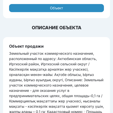
Объект
ОПИСАНИЕ ОБЪЕКТА
Объект продажи
Земельный участок коммерческого назначения,
расположенный по адресу: Актюбинская область,
Иргизский район, Иргизский сельский округ /
Кәсіпкерлік мақсатқа арналған жер учаскесі,
орналасқан мекен-жайы: Ақтобе облысы, Ырғыз
ауданы, Ырғыз ауылдық округі, Описание: Земельный
участок коммерческого назначения, целевое
назначение - для оказания услуг в
предпринимательских целях, общая площадь–0,1 га /
Коммерциялық мақсаттағы жер учаскесі, нысаналы
мақсаты - кәсіпкерлік мақсатта қызмет көрсету үшін,
жалпы алаңы – 0,1 га; Кадастровый номер: ; Площадь