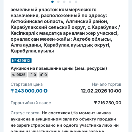
земельный участок коммерческого
назначения, расположенный по адресу:
Актюбинская область, Алгинский район,
Карабулакский сельский округ, с.Карабулак /
Кәсіпкерлік мақсатқа арналған жер учаскесі,
орналасқан мекен-жайы: Ақтөбе облысы,
Алға ауданы, Қарабұлақ ауылдық округі,
Қарабұлақ ауылы
№ 429912
Аукцион на повышение цены (зем. ресурсы)
9525
0
0
Стартовая цена
Начало торгов
₸
243 000,00
12.02.2026 10:00
Гарантийный взнос
₸ 216 250,00
Статус торгов:
Не состоялся (На момент начала
аукциона в аукционном зале по объекту продажи
не зарегистрировано ни одного участника либо ни
одним из участником в аукционном зале не