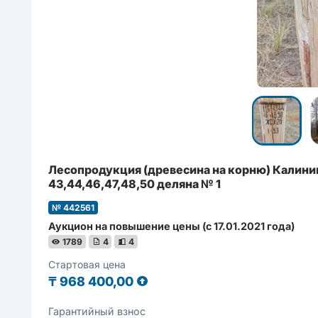
Лесопродукция (древесина на корню) Калинин
43,44,46,47,48,50 деляна № 1
№ 442561
Аукцион на повышение цены (с 17.01.2021 года)
1789
4
4
Стартовая цена
₸
968 400,00
Гарантийный взнос