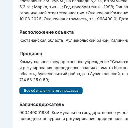
составляет 269 куб.м., на площади 5,3 га, в том числе
5,3 га.; Марка, тип - -; Год приобретения - 1998; Го
ограниченной ответственностью «Оценочная Компания
10.03.2026; Оценочная cтоимоcть, тг - 968400,0; Дата
Расположение объекта
Костанайская область, Аулиекольский район, Калининс
Продавец
Коммунальное государственное учреждение "Семиозе
и регулирования природопользования акимата Костан
область, Аулиекольский район, р-н Аулиекольский, с.о
714 53 25 0 60;
Все объявления этого продавца
Балансодержатель
000440001884, Коммунальное государственное учреж
природных ресурсов и регулирования природопользов