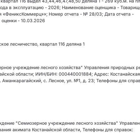
 квартал 116 выдел 43,44,46,47,48,50 деляна 1 - 269 куб.м. на 
д ввода в экcплуатацию - 2026; Наименование оценщика - Товарищ
 «ФениксКоммерц»»; Номер отчета - № 28/03; Дата отчета -
 оценки - 10.03.2026
кое лесничество, квартал 116 деляна 1
рное учреждение лесного хозяйства" Управления природных р
айской области; ИИН/БИН: 000440001884; Адрес: Костанайска
. Аманкарагайский, с. Лесное, ул. №1, д. 23; Телефоны для справ
дение "Семиозерное учреждение лесного хозяйства" Управлен
ания акимата Костанайской области, Телефоны для справок: