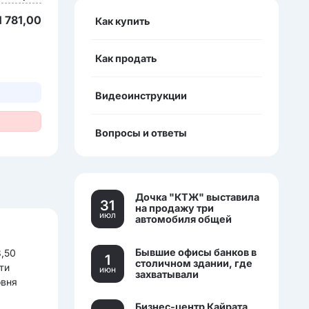
1 781,00
Как купить
Как продать
Видеоинструкции
Вопросы и ответы
Дочка "КТЖ" выставила
31
на продажу три
июл
автомобиля общей
стоимостью более 270
млн тенге
Бывшие офисы банков в
8,50
1
столичном здании, где
ти
июн
захватывали
овня
заложников, выставили
на торги.
Бизнес-центр Кайрата