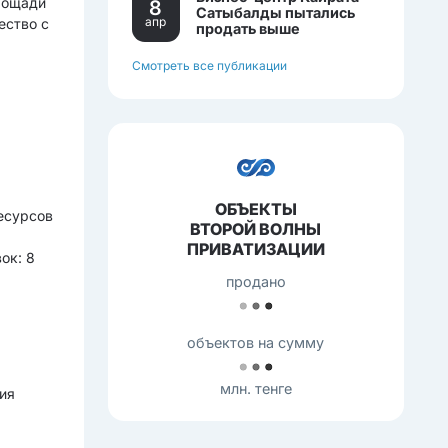
площади
8
Сатыбалды пытались
апр
ество с
продать выше
себестоимости.
Смотреть все публикации
ОБЪЕКТЫ
есурсов
ВТОРОЙ ВОЛНЫ
я
ПРИВАТИЗАЦИИ
ок: 8
продано
объектов на сумму
млн. тенге
ия