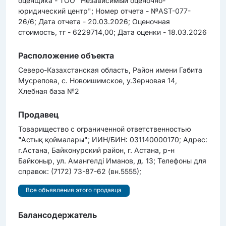
оценщика - ТОО "Независимый оценочно-
юридический центр"; Номер отчета - №AST-077-
26/6; Дата отчета - 20.03.2026; Оценочная
cтоимоcть, тг - 6229714,00; Дата оценки - 18.03.2026
Расположение объекта
Северо-Казахстанская область, Район имени Габита
Мусрепова, с. Новоишимское, у.Зерновая 14,
Хлебная база №2
Продавец
Товарищество с ограниченной ответственностью
"Астық қоймалары"; ИИН/БИН: 031140000170; Адрес:
г.Астана, Байконурский район, г. Астана, р-н
Байконыр, ул. Амангелді Иманов, д. 13; Телефоны для
справок: (7172) 73-87-62 (вн.5555);
Все объявления этого продавца
Балансодержатель