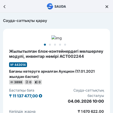
Сауда-саттықты қарау
Жылытылған блок-контейнердегі мөлшерлеу
модулі, инвентар нөмірі АСТ002244
№ 443014
Бағаны көтеруге арналған Аукцион (17.01.2021
жылдан бастап)
3898
0
0
Бастапқы баға
Сауда-саттықтың
₸
11 137 477,00
басталуы
04.06.2026 10:00
Кепілдік жарна
₸ 1 670 622,00