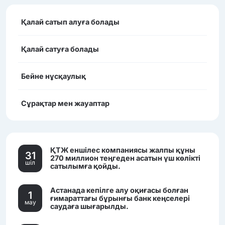
Қалай сатып алуға болады
Қалай сатуға болады
Бейне нұсқаулық
Сұрақтар мен жауаптар
ҚТЖ еншілес компаниясы жалпы құны
31
270 миллион теңгеден асатын үш көлікті
шiл
сатылымға қойды.
Астанада кепілге алу оқиғасы болған
1
ғимараттағы бұрынғы банк кеңселері
мау
саудаға шығарылды.