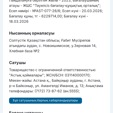
Пайдалануға берілген жылы - 2023; Бағалаушының
атауы - ЖШС "Тәуелсіз бағалау-құқықтық орталық";
Есеп нөмірі - №AST-077-26/6; Есеп күні - 20.03.2026;
Бағалау құны, тг - 6229714,00; Бағалау күні -
18.03.2026
Нысанның орналасуы
Солтүстік Қазақстан облысы, Ғабит Мүсірепов
атындағы аудан, с. Новоишимское, у.Зерновая 14,
Хлебная база №2
Сатушы
Товарищество с ограниченной ответственностью
"Астық қоймалары"; ЖСН/БСН: 031140000170;
Мекен-жайы: Астана қ., Байқоңыр ауданы, г. Астана,
р-н Байконыр, ул. Амангелді Иманов, д. 13; Анықтама
телефондары: (7172) 73-87-62 (вн.5555);
Бұл сатушының барлық хабарландырулары
Баланс ұстаушы