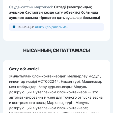
Сауда-саттық мәртебесі:
Өтпеді (электрондық
аукцион басталған кезде сату объектісі бойынша
аукцион залына тіркелген қатысушылар болмады)
Танысыңыз
өткізу қағидаларымен
НЫСАННЫҢ СИПАТТАМАСЫ
Сату объектісі
Жылытылған блок-контейнердегі мөлшерлеу модулі,
инвентар нөмірі АСТ002244, Нысан түрі: Машиналар
мен жабдықтар, беру құрылғылары; Модуль
дозирующий в утепленном блок-контейнере — это
автоматизированный узел для точного отпуска зерна
и контроля его веса.; Маркасы, түрі - Модуль
дозирующий в утепленном блок-контейнере;