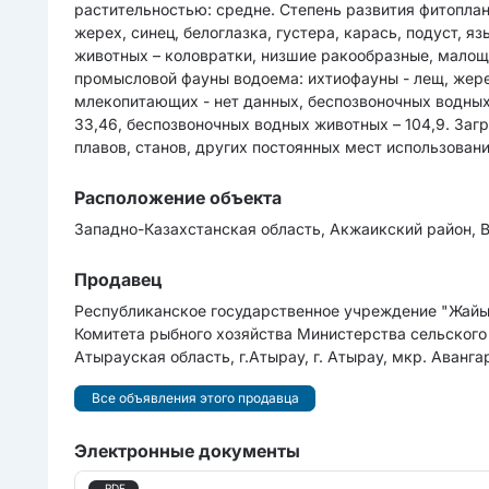
растительностью: средне. Степень развития фитоплан
жерех, синец, белоглазка, густера, карась, подуст, я
животных – коловратки, низшие ракообразные, малощ
промысловой фауны водоема: ихтиофауны - лещ, жерех, 
млекопитающих - нет данных, беспозвоночных водных 
33,46, беспозвоночных водных животных – 104,9. Загря
плавов, станов, других постоянных мест использован
Расположение объекта
Западно-Казахстанская область, Акжаикский район, В
Продавец
Республиканское государственное учреждение "Жайы
Комитета рыбного хозяйства Министерства сельского
Атырауская область, г.Атырау, г. Атырау, мкр. Авангар
Все объявления этого продавца
Электронные документы
.PDF