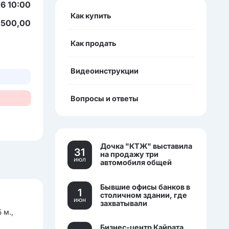
6 10:00
Как купить
 500,00
Как продать
Видеоинструкции
Вопросы и ответы
Дочка "КТЖ" выставила
31
на продажу три
июл
автомобиля общей
стоимостью более 270
млн тенге
Бывшие офисы банков в
1
столичном здании, где
июн
захватывали
заложников, выставили
 м.,
на торги.
Бизнес-центр Кайрата