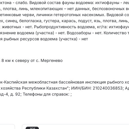
ктона - слабо. Видовой состав фауны водоема: ихтиофауны - ле
зь, плотва, линь, млекопитающих – нет данных, беспозвоночных 
етинковые черви, личинки гетеротопных насекомых. Видовой с
синец, белоглазка, густера, карась, подуст, язь, плотва, линь
животных - нет. Рыбопродуктивность водоема, кг/га: ихтиофау
знение водоема (участка) - нет. Водозаборы - нет. Количество 
ия рыбных ресурсов водоема (участка) - нет
 8 км к северу от с. Мергенево
к-Каспийская межобластная бассейновая инспекция рыбного х
 хозяйства Республики Казахстан"; ИИН/БИН: 210240036853; А
д-4, д. 92; Телефоны для справок: ;
.PDF