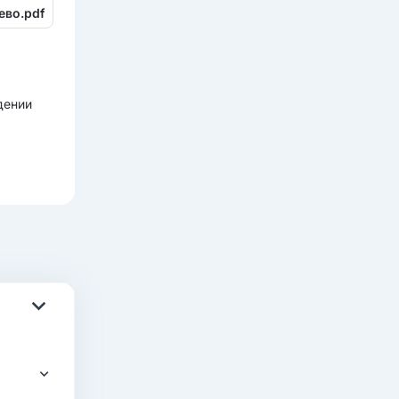
ево.pdf
дении