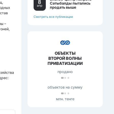
8
щ,
Сатыбалды пытались
апр
продать выше
водных
себестоимости.
остав
Смотреть все публикации
,
ны –
тоней,
ОБЪЕКТЫ
ВТОРОЙ ВОЛНЫ
ПРИВАТИЗАЦИИ
продано
озяйства
дрес:
объектов на сумму
млн. тенге