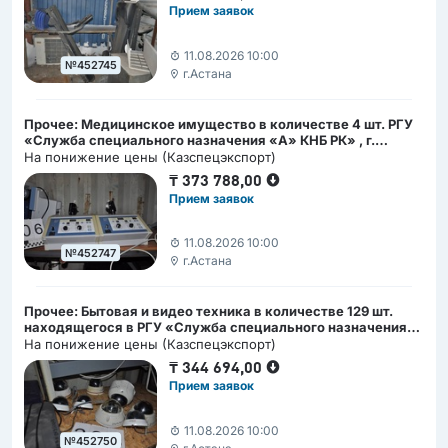
Прием заявок
11.08.2026 10:00
№452745
г.Астана
Прочее: Медицинское имущество в количестве 4 шт. РГУ
«Служба специального назначения «А» КНБ РК» , г.
Астана, ул. Армандастар 2/1
На понижение цены (Казспецэкспорт)
₸
373 788,00
Прием заявок
11.08.2026 10:00
№452747
г.Астана
Прочее: Бытовая и видео техника в количестве 129 шт.
находящегося в РГУ «Служба специального назначения
«А» КНБ РК» , г. Астана, ул. Армандастар 2/1
На понижение цены (Казспецэкспорт)
₸
344 694,00
Прием заявок
11.08.2026 10:00
№452750