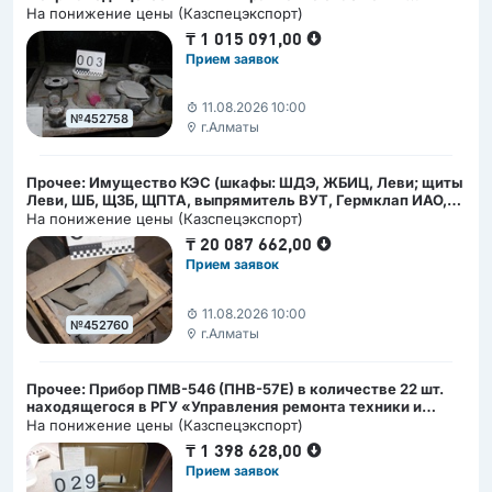
«Алматы» КНБ РК», город Алматы, проспект Суюнбая, 351
На понижение цены (Казспецэкспорт)
₸
1 015 091,00
Прием заявок
11.08.2026 10:00
№452758
г.Алматы
Прочее: Имущество КЭС (шкафы: ШДЭ, ЖБИЦ, Леви; щиты
Леви, ШБ, Щ3Б, ЩПТА, выпрямитель ВУТ, Гермклап ИАО,
клапаны, фильры, ящики) в количестве 21 к-т., 2515 шт.,
На понижение цены (Казспецэкспорт)
200 л. и 9 пар находящегося в РГУ «Управления ремонта
₸
20 087 662,00
техники и вооружения» ПС КНБ РК», г. Алматы, мкр.
Прием заявок
Кокмайса 26а
11.08.2026 10:00
№452760
г.Алматы
Прочее: Прибор ПМВ-546 (ПНВ-57Е) в количестве 22 шт.
находящегося в РГУ «Управления ремонта техники и
вооружения» ПС КНБ РК», г. Алматы, мкр. Кокмайса 26а
На понижение цены (Казспецэкспорт)
₸
1 398 628,00
Прием заявок