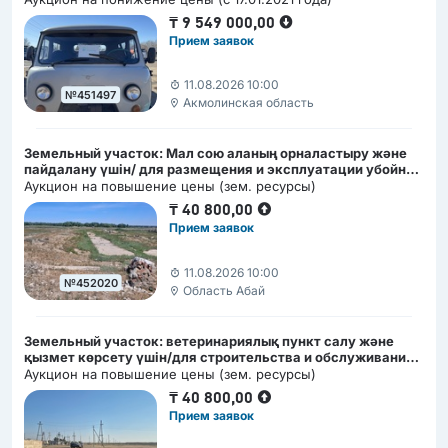
₸
9 549 000,00
Прием заявок
11.08.2026 10:00
№451497
Акмолинская область
Земельный участок: Мал сою аланың орналастыру және
пайдалану үшін/ для размещения и эксплуатации убойной
площадки
Аукцион на повышение цены (зем. ресурсы)
₸
40 800,00
Прием заявок
11.08.2026 10:00
№452020
Область Абай
Земельный участок: ветеринариялық пункт салу және
қызмет көрсету үшін/для строительства и обслуживания
ветеринарного пункта
Аукцион на повышение цены (зем. ресурсы)
₸
40 800,00
Прием заявок