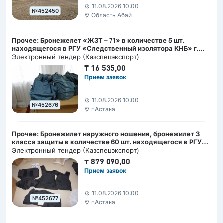
11.08.2026 10:00
№452450
Область Абай
Прочее: Бронежелет «ЖЗТ – 71» в количестве 5 шт.
находящегося в РГУ «Следственный изолятора КНБ» г.
Астана
Электронный тендер (Казспецэкспорт)
₸
16 535,00
Прием заявок
11.08.2026 10:00
№452676
г.Астана
Прочее: Бронежилет наружного ношения, бронежилет 3
класса защиты в количестве 60 шт. находящегося в РГУ
«Служба специального назначения «А» КНБ РК» , г.
Электронный тендер (Казспецэкспорт)
Астана, ул. Армандастар 2/1
₸
879 090,00
Прием заявок
11.08.2026 10:00
№452677
г.Астана