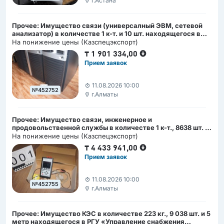
г.Астана
Прочее: Имущество связи (универсалный ЭВМ, сетевой
анализатор) в количестве 1 к-т. и 10 шт. находящегося в
Служба правительственной связи КНБ РК, г. Алматы, ул.
На понижение цены (Казспецэкспорт)
Шевченко, 84 на балансе в РГУ «СПС КНБ РК» г.Астана
₸
1 901 334,00
Прием заявок
11.08.2026 10:00
№452752
г.Алматы
Прочее: Имущество связи, инженерное и
продовольственной службы в количестве 1 к-т., 8638 шт. и
25 777,5 м. находящегося в Управление СПС КНБ РК по
На понижение цены (Казспецэкспорт)
городу Алматы, г.Алматы, ул.Желтоксан, 123 (на балансе в
₸
4 433 941,00
РГУ «СПС КНБ РК» г.Астана, ул.Сыганак, 49)
Прием заявок
11.08.2026 10:00
№452755
г.Алматы
Прочее: Имущество КЭС в количестве 223 кг., 9 038 шт. и 5
метр находящегося в РГУ «Управление снабжения