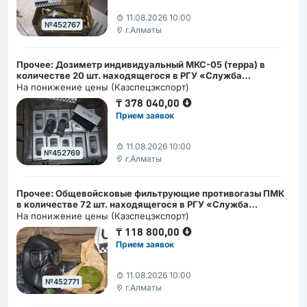
11.08.2026 10:00
№452767
г.Алматы
Прочее: Дозиметр индивидуальный МКС-05 (терра) в
количестве 20 шт. находящегося в РГУ «Служба
специального назначения «А» КНБ РК» , г. Алматы, ул.
На понижение цены (Казспецэкспорт)
Сатпаева дом 7
₸
378 040,00
Прием заявок
11.08.2026 10:00
№452769
г.Алматы
Прочее: Общевойсковые фильтрующие противогазы ПМК
в количестве 72 шт. находящегося в РГУ «Служба
специального назначения «А» КНБ РК» , г. Алматы, ул.
На понижение цены (Казспецэкспорт)
Сатпаева дом 7
₸
118 800,00
Прием заявок
11.08.2026 10:00
№452771
г.Алматы