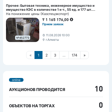
Прочее: Бытовая техника, инженерное имущество и
имущество КЭС в количестве 1 к-т., 55 ед. и 177 шт.
находящегося в РГУ «Служба специального назначения
На понижение цены (Казспецэкспорт)
«А» КНБ РК» , г. Алматы, ул. Сатпаева дом 7
₸
1 165 176,00
Прием заявок
11.08.2026 10:00
№452773
г.Алматы
«
1
2
3
...
174
»
online
10
АУКЦИОНОВ ПРОВОДИТСЯ
0
ОБЪЕКТОВ НА ТОРГАХ