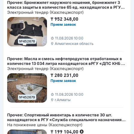
Прочее: Бронежилет наружного ношения, бронежилет 3
класса защиты в количестве 65 ед. находящегося в РГУ
«Служба специального назначения «А» КНБ РК»,
Электронный тендер (Казспецэкспорт)
Алматинская область, Жамбылский район, п. Каргалы
₸
952 348,00
Прием заявок
11.08.2026 10:00
№452678
Алматинская область
Прочее: Масла и смесь нефтепродуктов отработанных в
количестве 13 034 литра находящегося вРГУ «ДПС КНБ РК
по Алматинской области», г.Алматы, ПУ по Карасайскому
Электронный тендер (Казспецэкспорт)
р-ну, г. Алматы, ул. Наурызбай батыра, 77
₸
280 231,00
Прием заявок
11.08.2026 10:00
№452679
г.Алматы
Прочее: Спортивный инвентарь в количестве 30 шт.
находящегося в РГУ «Служба специального назначения
«А» КНБ РК» , г. Астана, ул. Армандастар 2/1
На понижение цены (Казспецэкспорт)
₸
199 104,00