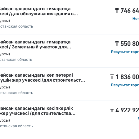
Зайсан қаласындағы ғимаратқа
₸
746 6
кесі /для обслуживания здания в
Не 
урсы)
станская область
Зайсан қаласындағы ғимаратқа
₸
550 8
кесі / Земельный участок для
 Зайсан
Результат тор
урсы)
станская область
Зайсан қаласындағы көп пәтерлі
₸
1 836 0
үшін жер учаскесі/для строительство
де Зайсан
Результат тор
урсы)
станская область
Зайсан қаласындағы кәсіпкерлік
₸
4 922 9
жер учаскесі /для стоительства
н
урсы)
станская область