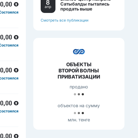
8
Сатыбалды пытались
60,00
апр
продать выше
Состоялся
себестоимости.
Смотреть все публикации
60,00
Состоялся
ОБЪЕКТЫ
ВТОРОЙ ВОЛНЫ
00,00
ПРИВАТИЗАЦИИ
состоялся
продано
00,00
объектов на сумму
состоялся
млн. тенге
40,00