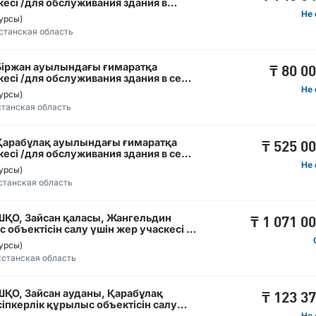
кесі /для обслуживания здания в
Не 
урсы)
станская область
 Біржан ауылындағы ғимаратқа
₸
80 0
кесі /для обслуживания здания в селе
Не 
урсы)
танская область
 Қарабұлақ ауылындағы ғимаратқа
₸
525 0
кесі /для обслуживания здания в селе
Не 
урсы)
станская область
ШҚО, Зайсан қаласы, Жангельдин
₸
1 071 0
 объектісін салу үшін жер учаскесі /
кта по адресу ВКО, г.Зайсан,
урсы)
станская область
ШҚО, Зайсан ауданы, Қарабұлақ
₸
123 3
іпкерлік құрылыс объектісін салу
ельства бизнес объекта по адресу
Не 