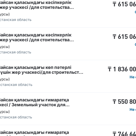
Зайсан қаласындағы кәсіпкерлік
₸
615 0
жер учаскесі /для стоительства
н
урсы)
станская область
Зайсан қаласындағы кәсіпкерлік
₸
615 0
жер учаскесі /для стоительства
н
урсы)
станская область
Зайсан қаласындағы көп пәтерлі
₸
1 836 0
үшін жер учаскесі/для строительство
де Зайсан
Не 
урсы)
станская область
Зайсан қаласындағы ғимаратқа
₸
550 8
кесі / Земельный участок для
 Зайсан
Не 
урсы)
станская область
Зайсан қаласындағы ғимаратқа
₸
746 6