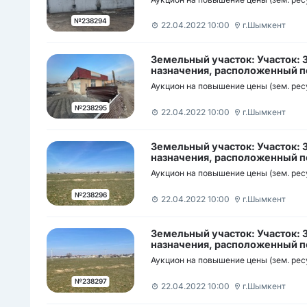
телімі, орналасқан мекен-жай
Сайрам көшесі н/з
№238294
22.04.2022 10:00
г.Шымкент
Земельный участок: Участок:
назначения, расположенный по
район., Квартал 283 (мкр Курсай), участок 262/2 / Кәсіп
Аукцион на повышение цены (зем. рес
мақсаттағы жер телімі, орнал
ауданы, 283 орам (Құрсай ш/а)
№238295
22.04.2022 10:00
г.Шымкент
Земельный участок: Участок:
назначения, расположенный по
район мкр Нуртас участок б/н /
Аукцион на повышение цены (зем. рес
орналасқан мекен-жайы: Шымк
мөлтек ауданы н/з
№238296
22.04.2022 10:00
г.Шымкент
Земельный участок: Участок:
назначения, расположенный по
район мкр Нуртас участок б/н /
Аукцион на повышение цены (зем. рес
орналасқан мекен-жайы: Шымк
мөлтек ауданы н/з
№238297
22.04.2022 10:00
г.Шымкент