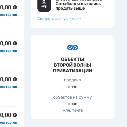
8
Сатыбалды пытались
апр
00,00
продать выше
себестоимости.
ала торгов
Смотреть все публикации
00,00
ала торгов
ОБЪЕКТЫ
ВТОРОЙ ВОЛНЫ
ПРИВАТИЗАЦИИ
00,00
продано
ала торгов
объектов на сумму
млн. тенге
50,00
ала торгов