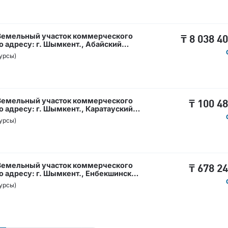
 Земельный участок коммерческого
₸
8 038 4
 адресу: г. Шымкент., Абайский
н / Кәсіпкерлік мақсаттағы жер
урсы)
ы: Шымкент қ., Абай ауданы, Ақжар
 Земельный участок коммерческого
₸
100 4
 адресу: г. Шымкент., Каратауский
 Кәсіпкерлік мақсаттағы жер телімі,
урсы)
ент қ., Қаратау ауданы Нурсат
 Земельный участок коммерческого
₸
678 2
 адресу: г. Шымкент., Енбекшинский
 б/н / Кәсіпкерлік мақсаттағы жер
урсы)
ы: Шымкент қ., Енбекші ауданы