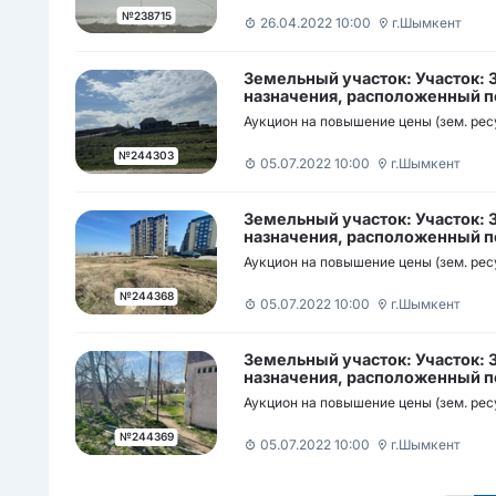
Қойкелді батыр көшесі н/з
№238715
26.04.2022 10:00
г.Шымкент
Земельный участок: Участок:
назначения, расположенный по
район., ж.м. Акжар, участок б/
Аукцион на повышение цены (зем. рес
телімі, орналасқан мекен-жай
тұрғын алабы № н/з.
№244303
05.07.2022 10:00
г.Шымкент
Земельный участок: Участок:
назначения, расположенный по
район мкр Нурсат участок б/н /
Аукцион на повышение цены (зем. рес
орналасқан мекен-жайы: Шымк
мөлтек ауданы н/з
№244368
05.07.2022 10:00
г.Шымкент
Земельный участок: Участок:
назначения, расположенный по
район улица Х.Пазиков участок
Аукцион на повышение цены (зем. рес
телімі, орналасқан мекен-жай
Х.Пазиков көшесі н/з
№244369
05.07.2022 10:00
г.Шымкент