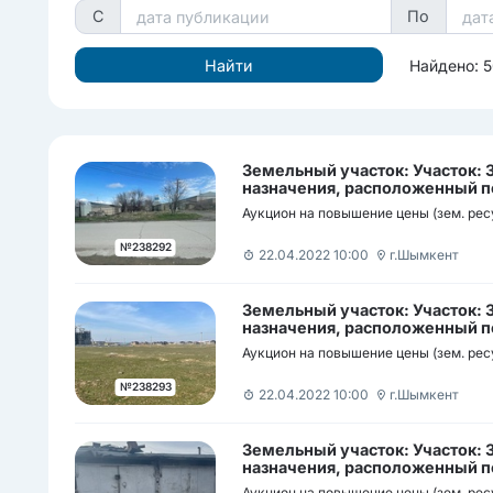
С
По
Найдено: 
Земельный участок: Участок:
назначения, расположенный по
район улица Койгелды батыра у
Аукцион на повышение цены (зем. рес
жер телімі, орналасқан мекен
Қойкелді батыр көшесі н/з
№238292
22.04.2022 10:00
г.Шымкент
Земельный участок: Участок:
назначения, расположенный по
район мкр Нуртас участок б/н /
Аукцион на повышение цены (зем. рес
орналасқан мекен-жайы: Шымк
мөлтек ауданы н/з
№238293
22.04.2022 10:00
г.Шымкент
Земельный участок: Участок:
назначения, расположенный по
район улица Сайрам участок б/
Аукцион на повышение цены (зем. рес