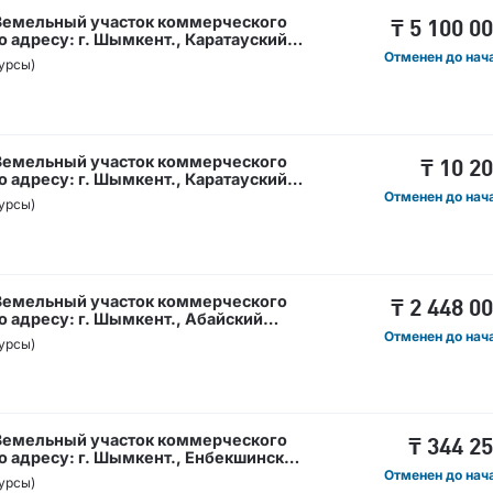
 Земельный участок коммерческого
₸
5 100 0
 адресу: г. Шымкент., Каратауский
 Кәсіпкерлік мақсаттағы жер телімі,
Отменен до нач
урсы)
ент қ., Қаратау ауданы Нұртас
 Земельный участок коммерческого
₸
10 2
 адресу: г. Шымкент., Каратауский
 Кәсіпкерлік мақсаттағы жер телімі,
Отменен до нач
урсы)
ент қ., Қаратау ауданы Нурсат
 Земельный участок коммерческого
₸
2 448 0
 адресу: г. Шымкент., Абайский
н / Кәсіпкерлік мақсаттағы жер
Отменен до нач
урсы)
ы: Шымкент қ., Абай ауданы, Ақжар
 Земельный участок коммерческого
₸
344 2
 адресу: г. Шымкент., Енбекшинский
 б/н / Кәсіпкерлік мақсаттағы жер
Отменен до нач
урсы)
ы: Шымкент қ., Енбекші ауданы