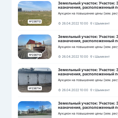
Земельный участок: Участок:
назначения, расположенный по
район мкр Нуртас участок б/н /
Аукцион на повышение цены (зем. рес
орналасқан мекен-жайы: Шымк
мөлтек ауданы н/з
№238712
26.04.2022 10:00
г.Шымкент
Земельный участок: Участок:
назначения, расположенный по
район., Квартал 283 (мкр Курсай), участок 262/2 / Кәсіп
Аукцион на повышение цены (зем. рес
мақсаттағы жер телімі, орнал
ауданы, 283 орам (Құрсай ш/а)
№238713
26.04.2022 10:00
г.Шымкент
Земельный участок: Участок:
назначения, расположенный по
район улица Сайрам участок б/
Аукцион на повышение цены (зем. рес
телімі, орналасқан мекен-жай
Сайрам көшесі н/з
№238714
26.04.2022 10:00
г.Шымкент
Земельный участок: Участок:
назначения, расположенный по
район улица Койгелды батыра у
Аукцион на повышение цены (зем. рес
жер телімі, орналасқан мекен