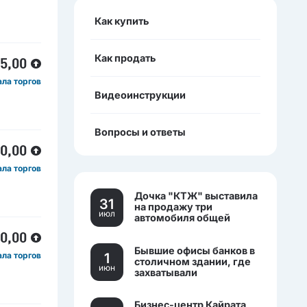
Как купить
Как продать
25,00
ала торгов
Видеоинструкции
Вопросы и ответы
00,00
ала торгов
Дочка "КТЖ" выставила
31
на продажу три
июл
автомобиля общей
стоимостью более 270
00,00
млн тенге
Бывшие офисы банков в
1
ала торгов
столичном здании, где
июн
захватывали
заложников, выставили
на торги.
Бизнес-центр Кайрата