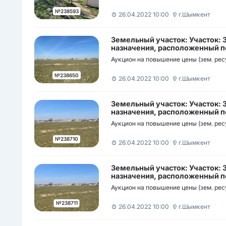
Х.Пазиков көшесі н/з
№238593
26.04.2022 10:00
г.Шымкент
Земельный участок: Участок:
назначения, расположенный по
район мкр Нуртас участок б/н /
Аукцион на повышение цены (зем. рес
орналасқан мекен-жайы: Шымк
мөлтек ауданы н/з
№238650
26.04.2022 10:00
г.Шымкент
Земельный участок: Участок:
назначения, расположенный по
район мкр Нуртас участок б/н /
Аукцион на повышение цены (зем. рес
орналасқан мекен-жайы: Шымк
мөлтек ауданы н/з
№238710
26.04.2022 10:00
г.Шымкент
Земельный участок: Участок:
назначения, расположенный по
район мкр Нуртас участок б/н /
Аукцион на повышение цены (зем. рес
орналасқан мекен-жайы: Шымк
мөлтек ауданы н/з
№238711
26.04.2022 10:00
г.Шымкент