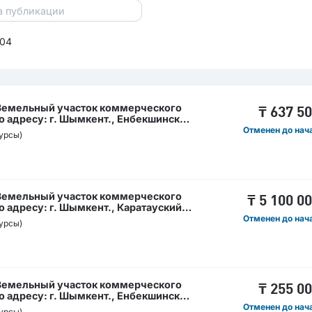
504
 Земельный участок коммерческого
₸
637 5
 адресу: г. Шымкент., Енбекшинский
часток б/н / Кәсіпкерлік мақсаттағы
Отменен до нач
урсы)
-жайы: Шымкент қ., Енбекші ауданы
 Земельный участок коммерческого
₸
5 100 0
 адресу: г. Шымкент., Каратауский
 Кәсіпкерлік мақсаттағы жер телімі,
Отменен до нач
урсы)
ент қ., Қаратау ауданы Нұртас
 Земельный участок коммерческого
₸
255 0
 адресу: г. Шымкент., Енбекшинский
н / Кәсіпкерлік мақсаттағы жер
Отменен до нач
урсы)