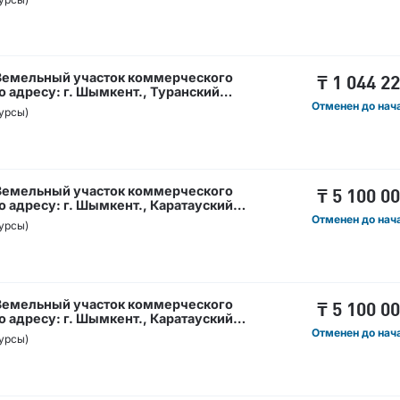
ы: Шымкент қ., Енбекші ауданы
 Земельный участок коммерческого
₸
1 044 2
 адресу: г. Шымкент., Туранский
керлік
Отменен до нач
урсы)
асқан мекен-жайы: Шымкент қ., Тұран
, №262/2.
 Земельный участок коммерческого
₸
5 100 0
 адресу: г. Шымкент., Каратауский
 Кәсіпкерлік мақсаттағы жер телімі,
Отменен до нач
урсы)
ент қ., Қаратау ауданы Нұртас
 Земельный участок коммерческого
₸
5 100 0
 адресу: г. Шымкент., Каратауский
 Кәсіпкерлік мақсаттағы жер телімі,
Отменен до нач
урсы)
ент қ., Қаратау ауданы Нұртас