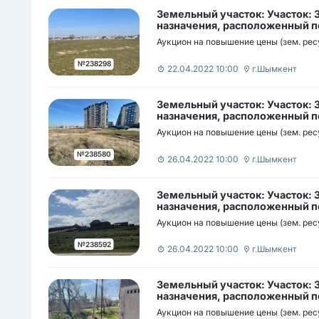
Земельный участок: Участок:
назначения, расположенный по
район мкр Нуртас участок б/н /
Аукцион на повышение цены (зем. рес
орналасқан мекен-жайы: Шымк
мөлтек ауданы н/з
№238298
22.04.2022 10:00
г.Шымкент
Земельный участок: Участок:
назначения, расположенный по
район мкр Нурсат участок б/н /
Аукцион на повышение цены (зем. рес
орналасқан мекен-жайы: Шымк
мөлтек ауданы н/з
№238580
26.04.2022 10:00
г.Шымкент
Земельный участок: Участок:
назначения, расположенный по
район., ж.м. Акжар, участок б/
Аукцион на повышение цены (зем. рес
телімі, орналасқан мекен-жай
тұрғын алабы № н/з.
№238592
26.04.2022 10:00
г.Шымкент
Земельный участок: Участок:
назначения, расположенный по
район улица Х.Пазиков участок
Аукцион на повышение цены (зем. рес
телімі, орналасқан мекен-жай