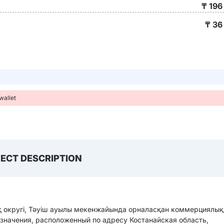
₸ 196
₸
36
wallet
ECT DESCRIPTION
қ округі, Тәуіш ауылы мекенжайында орналасқан коммерциялық
начения, расположенный по адресу Костанайская область,