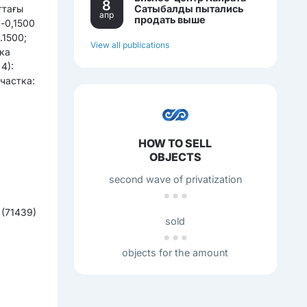
8
Сатыбалды пытались
ттағы
апр
продать выше
-0,1500
себестоимости.
.1500;
View all publications
ка
4):
частка:
HOW TO SELL
OBJECTS
second wave of privatization
 (71439)
sold
objects for the amount