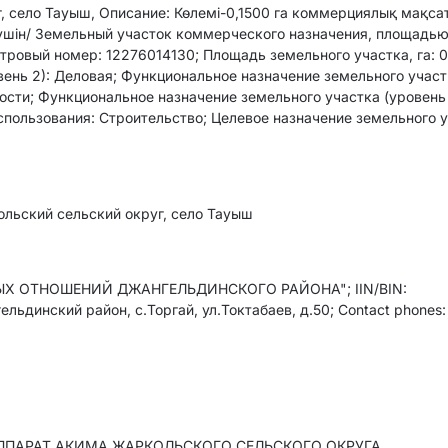
, село Тауыш, Описание: Көлемі-0,1500 га коммерциялық мақса
үшін/ Земельный участок коммерческого назначения, площадью
тровый номер: 12276014130; Площадь земельного участка, га: 0
ень 2): Деловая; Функциональное назначение земельного участ
ости; Функциональное назначение земельного участка (уровень 
спользования: Строительство; Целевое назначение земельного у
ольский сельский округ, село Тауыш
Х ОТНОШЕНИЙ ДЖАНГЕЛЬДИНСКОГО РАЙОНА"; IIN/BIN:
ьдинский район, с.Торгай, ул.Токтабаев, д.50; Contact phones:
АППАРАТ АКИМА ЖАРКОЛЬСКОГО СЕЛЬСКОГО ОКРУГА