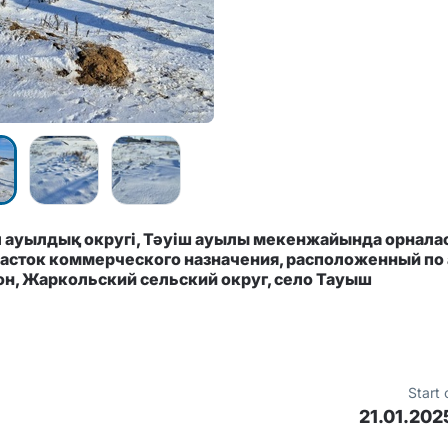
 ауылдық округі, Тәуіш ауылы мекенжайында орнала
сток коммерческого назначения, расположенный по
он, Жаркольский сельский округ, село Тауыш
Start 
21.01.202