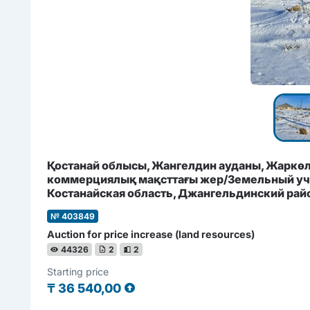
Қостанай облысы, Жангелдин ауданы, Жаркөл
коммерциялық мақсттағы жер/Земельный уча
Костанайская область, Джангельдинский рай
№ 403849
Auction for price increase (land resources)
44326
2
2
Starting price
₸
36 540,00