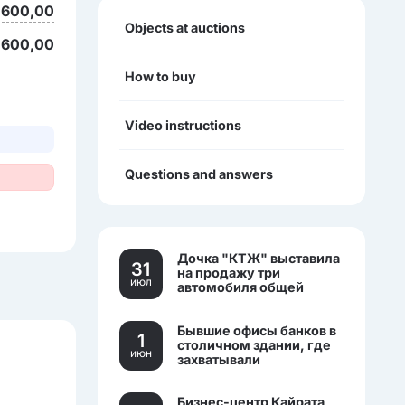
 600,00
Objects at auctions
 600,00
How to buy
Video instructions
Questions and answers
Дочка "КТЖ" выставила
31
на продажу три
июл
автомобиля общей
стоимостью более 270
млн тенге
Бывшие офисы банков в
1
столичном здании, где
июн
захватывали
заложников, выставили
на торги.
Бизнес-центр Кайрата