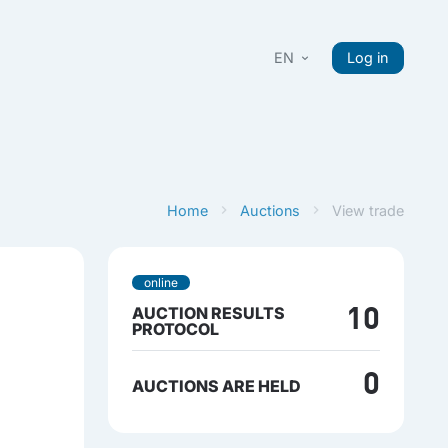
EN
Log in
Home
Auctions
View trade
online
AUCTION RESULTS
10
PROTOCOL
0
AUCTIONS ARE HELD