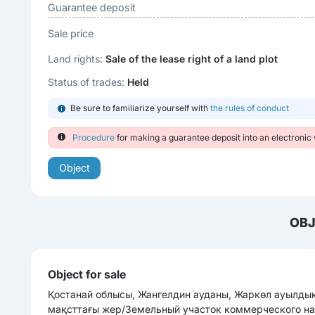
Guarantee deposit
Sale price
Land rights:
Sale of the lease right of a land plot
Status of trades:
Held
Be sure to familiarize yourself with
the rules of conduct
Procedure
for making a guarantee deposit into an electronic 
Object
OBJ
Object for sale
Қостанай облысы, Жангелдин ауданы, Жаркөл ауылды
мақсттағы жер/Земельный участок коммерческого наз