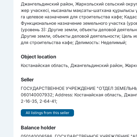
Джангельдинский район, Жаркольский сельский округ
жер учаскесі, нысаналы мақсаты-шатхана құрылысы 
га целевое назначения для строительства кафе; Кадас
Функциональное назначение земельного участка (уров
(уровень 3): Другие земли, объекты деловой деятельн
Другие земли, объекты деловой деятельности; Цель и
для строительства кафе; Делимость: Неделимый;
Object location
Костанайская область, Джангельдинский район, Жарк
Seller
ГОСУДАРСТВЕННОЕ УЧРЕЖДЕНИЕ "ОТДЕЛ ЗЕМЕЛЬНЫ
060140007932; Address: Костанайская область, Джангел
2-16-35, 2-64-41;
All listings from this seller
Balance holder
050140006586, ГОСУДАРСТВЕННОЕ УЧРЕЖДЕНИЕ "