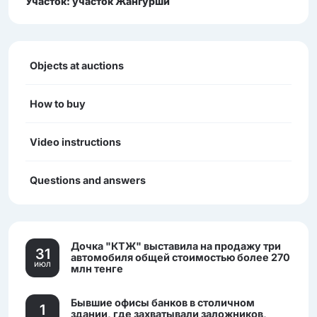
Участок: участок Жангурши
Objects at auctions
How to buy
Video instructions
Questions and answers
Дочка "КТЖ" выставила на продажу три
31
автомобиля общей стоимостью более 270
июл
млн тенге
Бывшие офисы банков в столичном
1
здании, где захватывали заложников,