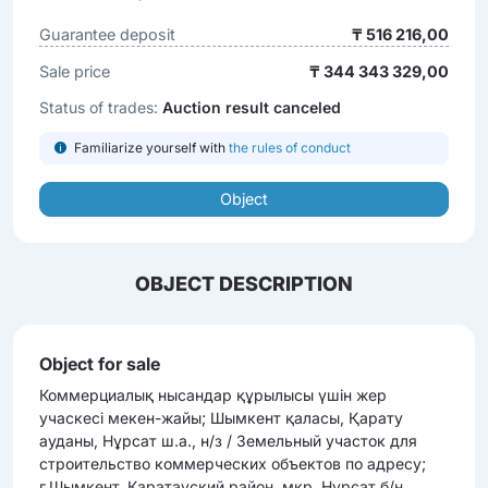
Guarantee deposit
₸ 516 216,00
Sale price
₸ 344 343 329,00
Status of trades:
Auction result canceled
Familiarize yourself with
the rules of conduct
Object
OBJECT DESCRIPTION
Object for sale
Коммерциалық нысандар құрылысы үшін жер
учаскесі мекен-жайы; Шымкент қаласы, Қарату
ауданы, Нұрсат ш.а., н/з / Земельный участок для
строительство коммерческих объектов по адресу;
г.Шымкент, Каратауский район, мкр. Нурсат б/н.,