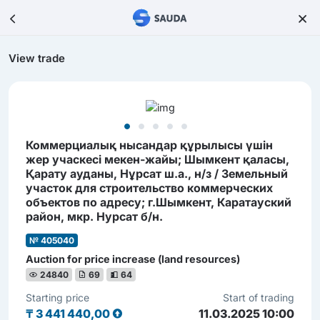
View trade
Коммерциалық нысандар құрылысы үшін
жер учаскесі мекен-жайы; Шымкент қаласы,
Қарату ауданы, Нұрсат ш.а., н/з / Земельный
участок для строительство коммерческих
объектов по адресу; г.Шымкент, Каратауский
район, мкр. Нурсат б/н.
№ 405040
Auction for price increase (land resources)
24840
69
64
Starting price
Start of trading
₸
3 441 440,00
11.03.2025 10:00