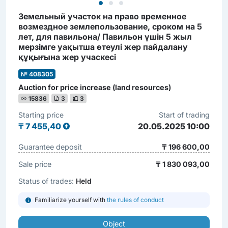
Земельный участок на право временное
возмездное землепользование, сроком на 5
лет, для павильона/ Павильон үшін 5 жыл
мерзімге уақытша өтеулі жер пайдалану
құқығына жер учаскесі
№ 408305
Auction for price increase (land resources)
15836
3
3
Starting price
Start of trading
₸
7 455,40
20.05.2025 10:00
Guarantee deposit
₸ 196 600,00
Sale price
₸ 1 830 093,00
Status of trades:
Held
Familiarize yourself with
the rules of conduct
Object