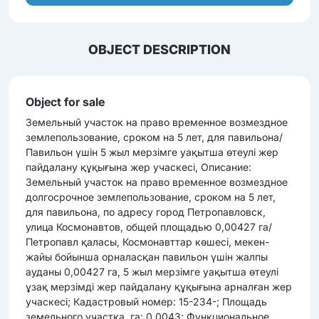
OBJECT DESCRIPTION
Object for sale
Земельный участок на право временное возмездное
землепользование, сроком на 5 лет, для павильона/
Павильон үшін 5 жыл мерзімге уақытша өтеулі жер
пайдалану құқығына жер учаскесі, Описание:
Земельный участок на право временное возмездное
долгосрочное землепользование, сроком на 5 лет,
для павильона, по адресу город Петропавловск,
улица Космонавтов, общей площадью 0,00427 га/
Петропавл қаласы, Космонавттар көшесі, мекен-
жайы бойынша орналасқан павильон үшін жалпы
ауданы 0,00427 га, 5 жыл мерзімге уақытша өтеулі
ұзақ мерзімді жер пайдалану құқығына арналған жер
учаскесі; Кадастровый номер: 15-234-; Площадь
земельного участка, га: 0.0043; Функциональное