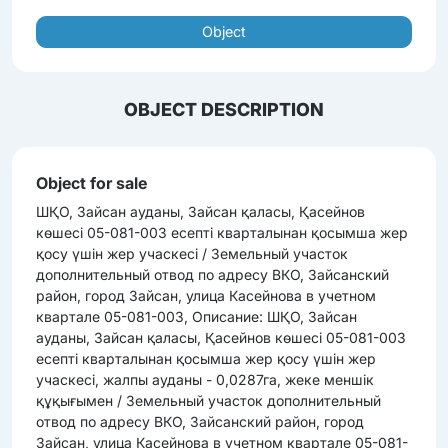
Object
OBJECT DESCRIPTION
Object for sale
ШҚО, Зайсан ауданы, Зайсан қаласы, Қасейнов
көшесі 05-081-003 есепті кварталынан қосымша жер
қосу үшін жер учаскесі / Земельный участок
дополнительный отвод по адресу ВКО, Зайсанский
район, город Зайсан, улица Касейнова в учетном
квартале 05-081-003, Описание: ШҚО, Зайсан
ауданы, Зайсан қаласы, Қасейнов көшесі 05-081-003
есепті кварталынан қосымша жер қосу үшін жер
учаскесі, жалпы ауданы - 0,0287га, жеке меншік
құқығымен / Земельный участок дополнительный
отвод по адресу ВКО, Зайсанский район, город
Зайсан, улица Касейнова в учетном квартале 05-081-