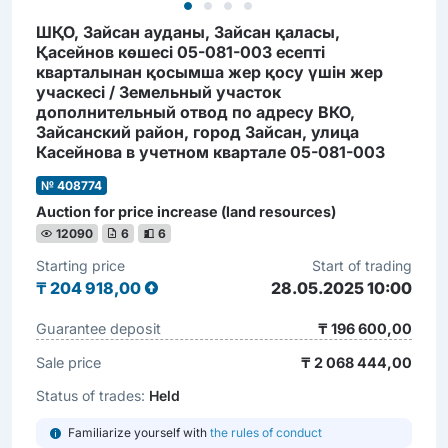
ШҚО, Зайсан ауданы, Зайсан қаласы,
Қасейнов көшесі 05-081-003 есепті
кварталынан қосымша жер қосу үшін жер
учаскесі / Земельный участок
дополнительный отвод по адресу ВКО,
Зайсанский район, город Зайсан, улица
Касейнова в учетном квартале 05-081-003
№ 408774
Auction for price increase (land resources)
12090
6
6
Starting price
Start of trading
₸
204 918,00
28.05.2025 10:00
Guarantee deposit
₸ 196 600,00
Sale price
₸ 2 068 444,00
Status of trades:
Held
Familiarize yourself with
the rules of conduct