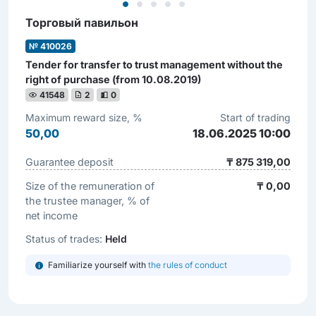
Торговый павильон
№ 410026
Tender for transfer to trust management without the
right of purchase (from 10.08.2019)
41548
2
0
Maximum reward size, %
Start of trading
50,00
18.06.2025 10:00
Guarantee deposit
₸ 875 319,00
Size of the remuneration of
₸ 0,00
the trustee manager, % of
net income
Status of trades:
Held
Familiarize yourself with
the rules of conduct