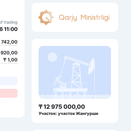
of trading
6 11:00
7 742,00
 920,00
₸ 1,00
₸ 12 975 000,00
Участок: участок Жангурши