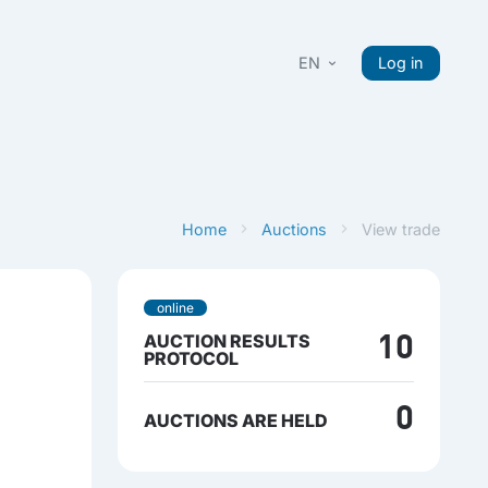
EN
Log in
Home
Auctions
View trade
online
AUCTION RESULTS
10
PROTOCOL
0
AUCTIONS ARE HELD