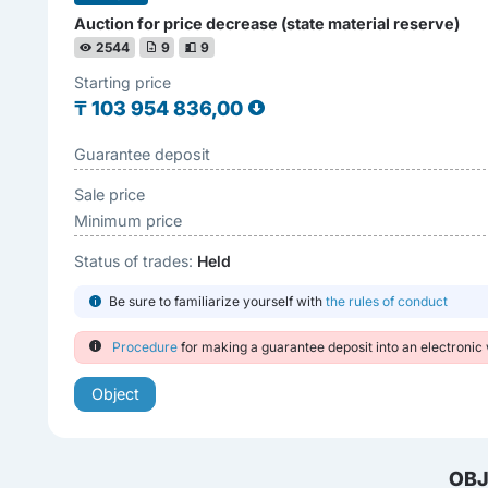
Auction for price decrease (state material reserve)
2544
9
9
Starting price
₸
103 954 836,00
Guarantee deposit
Sale price
Minimum price
Status of trades:
Held
Be sure to familiarize yourself with
the rules of conduct
Procedure
for making a guarantee deposit into an electronic 
Object
OBJ