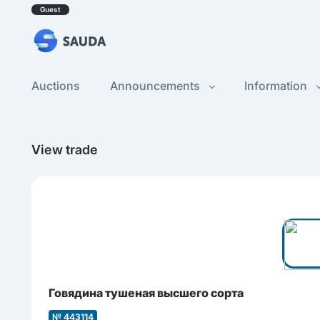
Guest
Auctions
Announcements
Information
View trade
Говядина тушеная высшего сорта
№ 443114