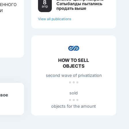
8
Сатыбалды пытались
ВЕННОГО
апр
продать выше
 И
себестоимости.
View all publications
HOW TO SELL
OBJECTS
second wave of privatization
sold
свое
objects for the amount