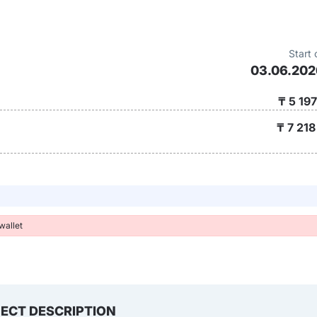
Start 
03.06.202
₸ 5 19
₸
7 218
wallet
ECT DESCRIPTION