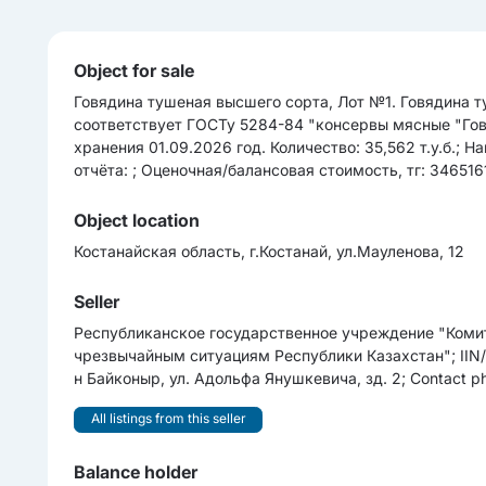
Object for sale
Говядина тушеная высшего сорта, Лот №1. Говядина ту
соответствует ГОСТу 5284-84 "консервы мясные "Говя
хранения 01.09.2026 год. Количество: 35,562 т.у.б.; Н
отчёта: ; Оценочная/балансовая стоимость, тг: 346516
Object location
Костанайская область, г.Костанай, ул.Мауленова, 12
Seller
Республиканское государственное учреждение "Коми
чрезвычайным ситуациям Республики Казахстан"; IIN/B
н Байконыр, ул. Адольфа Янушкевича, зд. 2; Contact ph
All listings from this seller
Balance holder