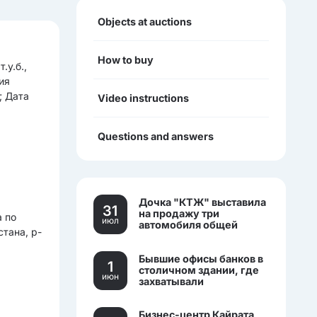
Objects at auctions
How to buy
.у.б.,
ия
; Дата
Video instructions
Questions and answers
Дочка "КТЖ" выставила
31
на продажу три
 по
июл
автомобиля общей
стана, р-
стоимостью более 270
млн тенге
Бывшие офисы банков в
1
столичном здании, где
июн
захватывали
заложников, выставили
на торги.
Бизнес-центр Кайрата