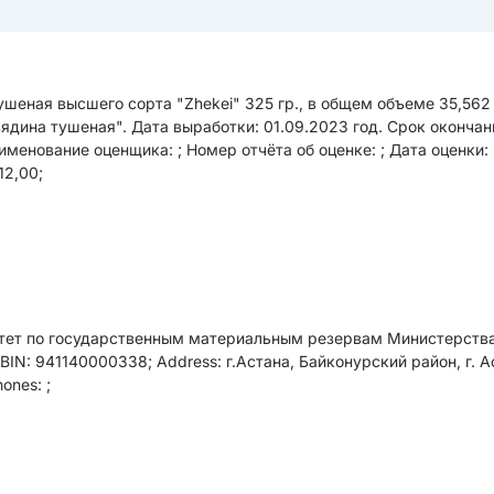
шеная высшего сорта "Zhekei" 325 гр., в общем объеме 35,562 т
дина тушеная". Дата выработки: 01.09.2023 год. Срок окончан
аименование оценщика: ; Номер отчёта об оценке: ; Дата оценки: 
12,00;
тет по государственным материальным резервам Министерства
IN: 941140000338; Address: г.Астана, Байконурский район, г. А
ones: ;