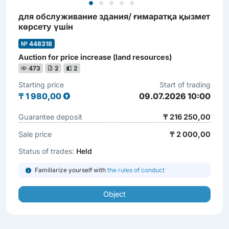
для обслуживание здания/ ғимаратқа қызмет
көрсету үшін
№ 448318
Auction for price increase (land resources)
473
2
2
Starting price
Start of trading
₸
1 980,00
09.07.2026 10:00
Guarantee deposit
₸ 216 250,00
Sale price
₸ 2 000,00
Status of trades:
Held
Familiarize yourself with
the rules of conduct
Object