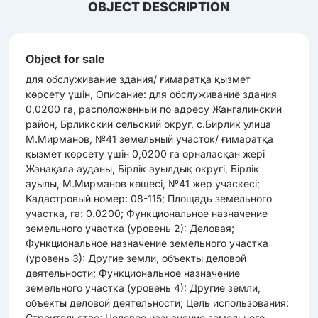
OBJECT DESCRIPTION
Object for sale
для обслуживание здания/ ғимаратқа қызмет
көрсету үшін, Описание: для обслуживание здания
0,0200 га, расположенный по адресу Жангалинский
район, Брликский сельский округ, с.Бирлик улица
М.Мирманов, №41 земельный участок/ ғимаратқа
қызмет көрсету үшін 0,0200 га орналасқан жері
Жаңақала ауданы, Бірлік ауылдық округі, Бірлік
ауылы, М.Мирманов көшесі, №41 жер учаскесі;
Кадастровый номер: 08-115; Площадь земельного
участка, га: 0.0200; Функциональное назначение
земельного участка (уровень 2): Деловая;
Функциональное назначение земельного участка
(уровень 3): Другие земли, объекты деловой
деятельности; Функциональное назначение
земельного участка (уровень 4): Другие земли,
объекты деловой деятельности; Цель использования:
Строительство; Целевое назначение земельного