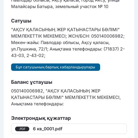
Малайсары Батыра, земельный участок № 10
Сатушы
"АҚСУ ҚАЛАСЫНЫҢ ЖЕР ҚАТЫНАСТАРЫ БӨЛІМІ"
МЕМЛЕКЕТТІК МЕКЕМЕСІ; ЖСН/БСН: 050140006982;
Мекен-жайы: Павлодар облысы, Ақсу қаласы,
ул.Пушкина, 72/1; Анықтама телефондары: (71837) 2-
43-03, 2-43-02;
Бұл сатушының барлық хабарландырулары
Баланс ұстаушы
050140006982, "АҚСУ ҚАЛАСЫНЫҢ ЖЕР
ҚАТЫНАСТАРЫ БӨЛІМІ" МЕМЛЕКЕТТІК МЕКЕМЕСІ,
Анықтама телефондары:
Электрондық құжаттар
6 кв_0001.pdf
.PDF