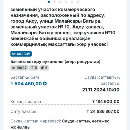
земельный участок коммерческого
назначения, расположенный по адресу:
город Аксу, улица Малайсары Батыра.
земельный участок № 10. Ақсу қаласы,
Малайсары Батыр көшесі, жер учаскесі №10
мекенжайы бойынша орналасқан
коммерциялық мақсаттағы жер учаскесі
№ 402335
Бағаны көтеру аукционы (жер. ресурстар)
19987
5
5
Бастапқы баға
Сауда-саттықтың
₸
504 450,00
басталуы
21.11.2024 10:00
Кепілдік жарна
₸ 184 600,00
Сату бағасы
₸ 24 686 867,00
Сауда-саттық мәртебесі:
Сауда-саттық нәтижесі
жойылды