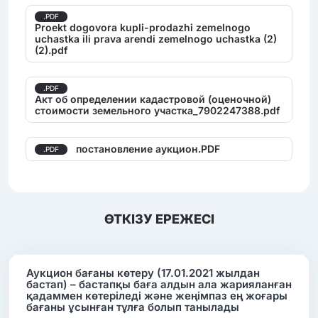
.PDF
Proekt dogovora kupli-prodazhi zemelnogo
uchastka ili prava arendi zemelnogo uchastka (2)
(2).pdf
.PDF
Акт об определении кадастровой (оценочной)
стоимости земельного участка_7902247388.pdf
постановление аукцион.PDF
.PDF
ӨТКІЗУ ЕРЕЖЕСІ
Аукцион бағаны көтеру (17.01.2021 жылдан
бастап) – бастапқы баға алдын ала жарияланған
қадаммен көтеріледі және жеңімпаз ең жоғары
бағаны ұсынған тұлға болып танылады