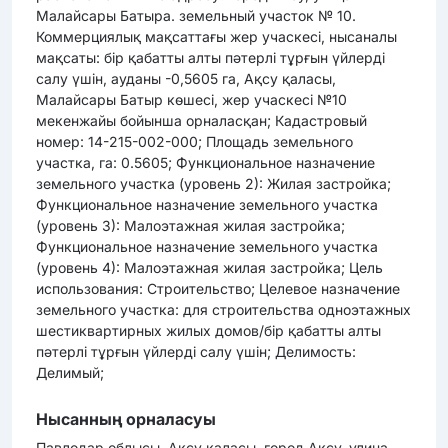
Малайсары Батыра. земельный участок № 10.
Коммерциялық мақсаттағы жер учаскесі, нысаналы
мақсаты: бір қабатты алты пәтерлі тұрғын үйлерді
салу үшін, ауданы -0,5605 га, Ақсу қаласы,
Малайсары Батыр көшесі, жер учаскесі №10
мекенжайы бойынша орналасқан; Кадастровый
номер: 14-215-002-000; Площадь земельного
участка, га: 0.5605; Функциональное назначение
земельного участка (уровень 2): Жилая застройка;
Функциональное назначение земельного участка
(уровень 3): Малоэтажная жилая застройка;
Функциональное назначение земельного участка
(уровень 4): Малоэтажная жилая застройка; Цель
использования: Строительство; Целевое назначение
земельного участка: для строительства одноэтажных
шестиквартирных жилых домов/бір қабатты алты
пәтерлі тұрғын үйлерді салу үшін; Делимость:
Делимый;
Нысанның орналасуы
Павлодар облысы, Ақсу қаласы, город Аксу, улица