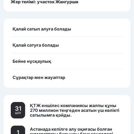
Жер телімі: участок Жангурши
Қалай сатып алуға болады
Қалай сатуға болады
Бейне нұсқаулық
Сұрақтар мен жауаптар
ҚТЖ еншілес компаниясы жалпы құны
31
270 миллион теңгеден асатын үш көлікті
шiл
сатылымға қойды.
Астанада кепілге алу оқиғасы болған
1
ғимараттағы бұрынғы банк кеңселері