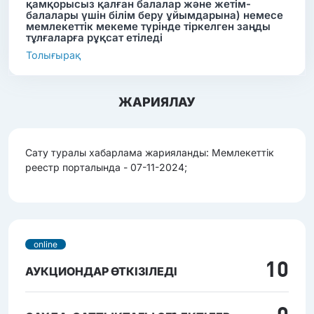
қамқорысыз қалған балалар және жетім-
балалары үшін білім беру ұйымдарына) немесе
мемлекеттік мекеме түрінде тіркелген заңды
тұлғаларға рұқсат етіледі
Толығырақ
ЖАРИЯЛАУ
Сату туралы хабарлама жарияланды: Мемлекеттік
реестр порталында - 07-11-2024;
online
10
АУКЦИОНДАР ӨТКІЗІЛЕДІ