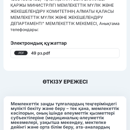
ҚАРЖЫ МИНИСТРЛІГІ МЕМЛЕКЕТТІК МҮЛІК ЖӘНЕ
ЖЕКЕШЕЛЕНДІРУ КОМИТЕТІНІҢ АЛМАТЫ ҚАЛАСЫ
МЕМЛЕКЕТТІК МҮЛІК ЖӘНЕ ЖЕКЕШЕЛЕНДІРУ
ДЕПАРТАМЕНТІ" МЕМЛЕКЕТТІК МЕКЕМЕСІ, Анықтама
телефондары:
Электрондық құжаттар
49 рз.pdf
.PDF
ӨТКІЗУ ЕРЕЖЕСІ
Мемлекеттік заңды тұлғалардың теңгеріміндегі
мүлікті бекіту және беру – тек қана, мемлекеттік
кәсіпорын, оның ішінде әлеуметтік қызметтері
субъектілеріне (медициналық-әлеуметтік
мекемелері, уақытша мекендеу, мектепке
дейінгі және орта білім беру, ата-аналардың