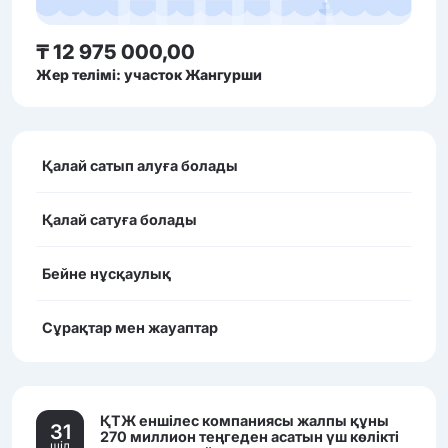
₸ 12 975 000,00
Жер телімі: участок Жангурши
Қалай сатып алуға болады
Қалай сатуға болады
Бейне нұсқаулық
Сұрақтар мен жауаптар
ҚТЖ еншілес компаниясы жалпы құны
31
270 миллион теңгеден асатын үш көлікті
шiл