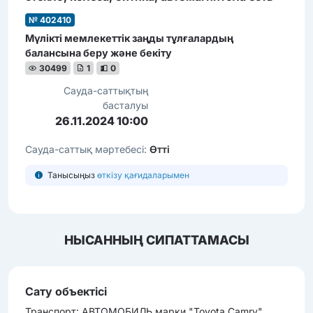
№ 402410
Мүлікті мемлекеттік заңды тұлғалардың
балансына беру және бекіту
30499
1
0
Сауда-саттықтың
басталуы
26.11.2024 10:00
Сауда-саттық мәртебесі:
Өтті
Танысыңыз
өткізу қағидаларымен
НЫСАННЫҢ СИПАТТАМАСЫ
Сату объектісі
Транcпорт: АВТОМОБИЛЬ марки "Toyota Camry",