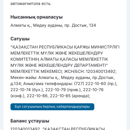
автомагнитола есть.
Нысанның орналасуы
Алматы қ., Медеу ауданы, пр. Достык, 134
Сатушы
"ҚАЗАҚСТАН РЕСПУБЛИКАСЫ ҚАРЖЫ МИНИСТРЛІГІ
МЕМЛЕКЕТТІК МҮЛІК ЖӘНЕ ЖЕКЕШЕЛЕНДІРУ
КОМИТЕТІНІҢ АЛМАТЫ ҚАЛАСЫ МЕМЛЕКЕТТІК
МҮЛІК ЖӘНЕ ЖЕКЕШЕЛЕНДІРУ ДЕПАРТАМЕНТІ"
МЕМЛЕКЕТТІК МЕКЕМЕСІ; ЖСН/БСН: 120340013492;
Мекен-жайы: Алматы қ., Медеу ауданы, пр.Достык,
д.134; Анықтама телефондары: (727) 222-10-60 (пр.),
222-10-74 (бух.), 222-10-79 (прив.), 222-10-76
(конф.), 222-10-86, 222-10-85 (аренда);
Бұл сатушының барлық хабарландырулары
Баланс ұстаушы
120340013492, "ҚАЗАҚСТАН РЕСПУБЛИКАСЫ