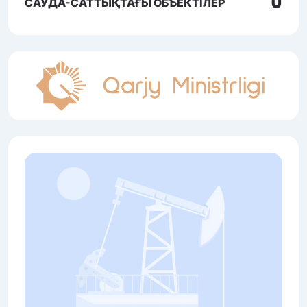
0
САУДА-САТТЫҚТАҒЫ ОБЪЕКТІЛЕР